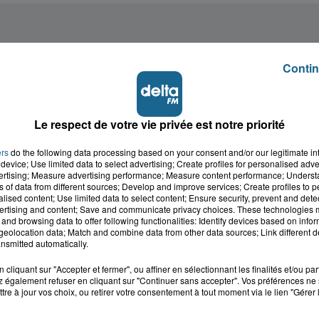
Contin
Le respect de votre vie privée est notre priorité
ers
do the following data processing based on your consent and/or our legitimate int
device; Use limited data to select advertising; Create profiles for personalised adver
vertising; Measure advertising performance; Measure content performance; Unders
ns of data from different sources; Develop and improve services; Create profiles to 
alised content; Use limited data to select content; Ensure security, prevent and detect
ertising and content; Save and communicate privacy choices. These technologies
and browsing data to offer following functionalities: Identify devices based on infor
eolocation data; Match and combine data from other data sources; Link different de
nsmitted automatically.
cliquant sur "Accepter et fermer", ou affiner en sélectionnant les finalités et/ou pa
 également refuser en cliquant sur "Continuer sans accepter". Vos préférences ne 
tre à jour vos choix, ou retirer votre consentement à tout moment via le lien "Gérer 
cale dans le
L'info locale de l'Audo
ois