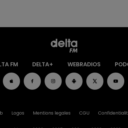
LTA FM
DELTA+
WEBRADIOS
POD
ub
Logos
Mentions legales
CGU
Confidentiali