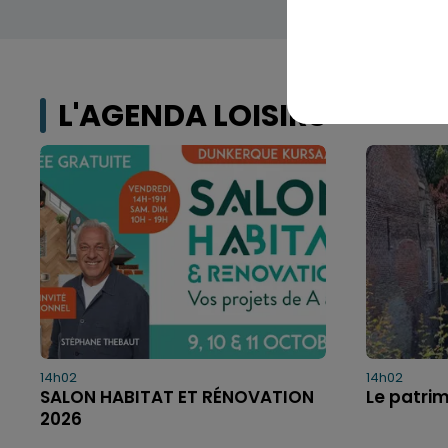
L'AGENDA LOISIRS
14h02
14h02
SALON HABITAT ET RÉNOVATION
Le patri
2026