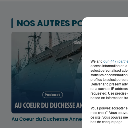
NOS AUTRES PODCASTS
We and
our (447) partn
access information on a 
select personalised ad
statistics or combinatio
profiles to select person
Deliver and present adv
data such as IP address 
requested; Use precise g
based on information tra
Vous pouvez accepter en 
mes choix". Vous pouvez
ce site. Vous pouvez met
Au Coeur du Duchesse Anne
L'info lo
bas de chaque page.
Dunkerqu