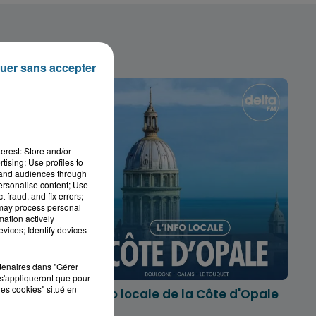
uer sans accepter
erest: Store and/or
tising; Use profiles to
tand audiences through
personalise content; Use
 fraud, and fix errors;
 may process personal
mation actively
vices; Identify devices
rtenaires dans "Gérer
s'appliqueront que pour
les cookies" situé en
marois
L'info locale de la Côte d'Opale