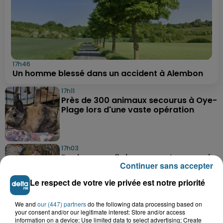
17h46
Un homme blessé dans un accident à Alembon
17h11
Près de 300 animaux secourus à Oye-
Plage lors d'une vaste opération
17h03
Dunkerque : dix jeunes vont parcourir
Continuer sans accepter
9 000 km pour rencontrer...
Le respect de votre vie privée est notre priorité
We and
our (447) partners
do the following data processing based on
16h19
your consent and/or our legitimate interest: Store and/or access
Blendecques : le jeune garçon de 12
information on a device; Use limited data to select advertising; Create