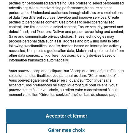
ans qui s'était noyé est...
profiles for personalised advertising; Use profiles to select personalised
advertising; Measure advertising performance; Measure content
performance; Understand audiences through statistics or combinations
of data from different sources; Develop and improve services; Create
profiles to personalise content; Use profiles to select personalised
13h15
content; Use limited data to select content; Ensure security, prevent and
Risque incendie dans Nord : ce que
detect fraud, and fix errors; Deliver and present advertising and content;
vous ne pouvez plus faire
Save and communicate privacy choices. These technologies may
process personal data such as IP address and browsing data to offer
following functionalities: Identify devices based on information actively
requested; Use precise geolocation data; Match and combine data from
other data sources; Link different devices; Identify devices based on
information transmitted automatically.
Vous pouvez accepter en cliquant sur "Accepter et fermer", ou affiner en
sélectionnant les finalités et/ou partenaires dans "Gérer mes choix".
Vous pouvez également refuser en cliquant sur "Continuer sans
accepter". Vos préférences ne s'appliqueront que pour ce site. Vous
pouvez mettre à jour vos choix, ou retirer votre consentement à tout
NOS AUTRES PODCASTS
moment via le lien "Gérer les cookies" situé en bas de chaque page.
Accepter et fermer
Gérer mes choix