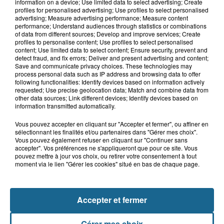
Violent accident à Cléty : quatre
information on a device; Use limited data to select advertising; Create
blessés, deux femmes en urgence...
profiles for personalised advertising; Use profiles to select personalised
advertising; Measure advertising performance; Measure content
performance; Understand audiences through statistics or combinations
of data from different sources; Develop and improve services; Create
profiles to personalise content; Use profiles to select personalised
17h44
content; Use limited data to select content; Ensure security, prevent and
Un homme mortellement percuté par
detect fraud, and fix errors; Deliver and present advertising and content;
Save and communicate privacy choices. These technologies may
un train à Saint-Josse
process personal data such as IP address and browsing data to offer
following functionalities: Identify devices based on information actively
requested; Use precise geolocation data; Match and combine data from
other data sources; Link different devices; Identify devices based on
information transmitted automatically.
Vous pouvez accepter en cliquant sur "Accepter et fermer", ou affiner en
sélectionnant les finalités et/ou partenaires dans "Gérer mes choix".
Vous pouvez également refuser en cliquant sur "Continuer sans
accepter". Vos préférences ne s'appliqueront que pour ce site. Vous
pouvez mettre à jour vos choix, ou retirer votre consentement à tout
moment via le lien "Gérer les cookies" situé en bas de chaque page.
NOS AUTRES PODCASTS
Accepter et fermer
Gérer mes choix