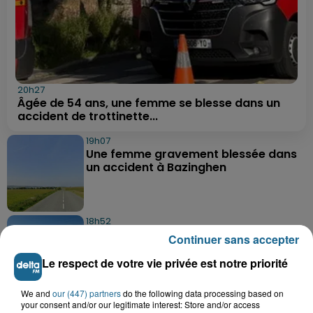
20h27
Âgée de 54 ans, une femme se blesse dans un
accident de trottinette...
19h07
Une femme gravement blessée dans
un accident à Bazinghen
18h52
Neufchâtel-Hardelot : un
Continuer sans accepter
rassemblement pour rendre
hommage aux...
Le respect de votre vie privée est notre priorité
We and
our (447) partners
do the following data processing based on
18h04
your consent and/or our legitimate interest: Store and/or access