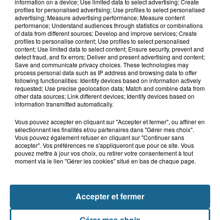
Près de 300 animaux secourus à Oye-
information on a device; Use limited data to select advertising; Create
Plage lors d'une vaste opération
profiles for personalised advertising; Use profiles to select personalised
advertising; Measure advertising performance; Measure content
performance; Understand audiences through statistics or combinations
of data from different sources; Develop and improve services; Create
profiles to personalise content; Use profiles to select personalised
6 août 2026
content; Use limited data to select content; Ensure security, prevent and
Dunkerque : dix jeunes vont parcourir
detect fraud, and fix errors; Deliver and present advertising and content;
Save and communicate privacy choices. These technologies may
9 000 km pour rencontrer...
process personal data such as IP address and browsing data to offer
following functionalities: Identify devices based on information actively
requested; Use precise geolocation data; Match and combine data from
other data sources; Link different devices; Identify devices based on
information transmitted automatically.
Vous pouvez accepter en cliquant sur "Accepter et fermer", ou affiner en
sélectionnant les finalités et/ou partenaires dans "Gérer mes choix".
Vous pouvez également refuser en cliquant sur "Continuer sans
accepter". Vos préférences ne s'appliqueront que pour ce site. Vous
pouvez mettre à jour vos choix, ou retirer votre consentement à tout
moment via le lien "Gérer les cookies" situé en bas de chaque page.
NOS AUTRES PODCASTS
Accepter et fermer
Gérer mes choix