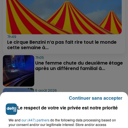
7h49
Le cirque Benzini n’a pas fait rire tout le monde
cette semaine à...
7h05
Une femme chute du deuxième étage
après un différend familial à...
6 août 2026
Un homme blessé dans un accident à
Continuer sans accepter
Alembon
Le respect de votre vie privée est notre priorité
We and
our (447) partners
do the following data processing based on
6 août 2026
your consent and/or our legitimate interest: Store and/or access