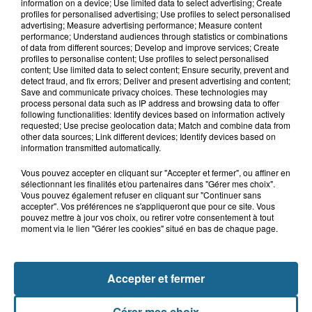
Un homme de 50 ans gravement
information on a device; Use limited data to select advertising; Create
blessé dans un accident de voiture à...
profiles for personalised advertising; Use profiles to select personalised
advertising; Measure advertising performance; Measure content
performance; Understand audiences through statistics or combinations
of data from different sources; Develop and improve services; Create
profiles to personalise content; Use profiles to select personalised
7h21
content; Use limited data to select content; Ensure security, prevent and
Samer : deux adolescents de 14 et 15
detect fraud, and fix errors; Deliver and present advertising and content;
Save and communicate privacy choices. These technologies may
ans grièvement blessés dans un...
process personal data such as IP address and browsing data to offer
following functionalities: Identify devices based on information actively
requested; Use precise geolocation data; Match and combine data from
other data sources; Link different devices; Identify devices based on
information transmitted automatically.
Vous pouvez accepter en cliquant sur "Accepter et fermer", ou affiner en
sélectionnant les finalités et/ou partenaires dans "Gérer mes choix".
Vous pouvez également refuser en cliquant sur "Continuer sans
accepter". Vos préférences ne s'appliqueront que pour ce site. Vous
pouvez mettre à jour vos choix, ou retirer votre consentement à tout
moment via le lien "Gérer les cookies" situé en bas de chaque page.
NOS AUTRES PODCASTS
Accepter et fermer
Gérer mes choix