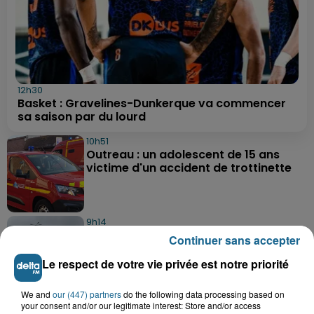
12h30
Basket : Gravelines-Dunkerque va commencer
sa saison par du lourd
10h51
Outreau : un adolescent de 15 ans
victime d'un accident de trottinette
9h14
Des soucis sur les routes entre
Continuer sans accepter
Herzeele et Wormhout à partir de ce...
Le respect de votre vie privée est notre priorité
We and
our (447) partners
do the following data processing based on
9h03
your consent and/or our legitimate interest: Store and/or access