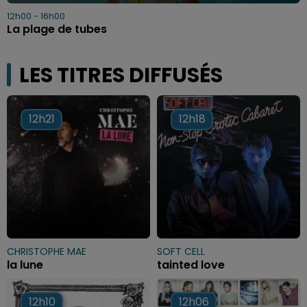
12h00 - 16h00
La plage de tubes
LES TITRES DIFFUSÉS
12h21
12h21
12h18
12h18
CHRISTOPHE MAE
SOFT CELL
la lune
tainted love
12h10
12h10
12h06
12h06