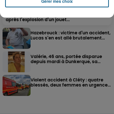
Gérer mes choix
Saint-Omer : un enfant gravement brûlé
après l'explosion d'un jouet...
Hazebrouck : victime d'un accident,
Lucas s'en est allé brutalement...
Valérie, 46 ans, portée disparue
depuis mardi à Dunkerque, sa...
Violent accident à Cléty : quatre
blessés, deux femmes en urgence...