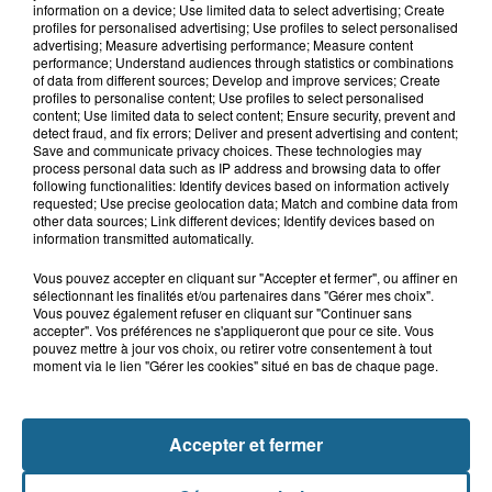
information on a device; Use limited data to select advertising; Create
profiles for personalised advertising; Use profiles to select personalised
advertising; Measure advertising performance; Measure content
performance; Understand audiences through statistics or combinations
of data from different sources; Develop and improve services; Create
profiles to personalise content; Use profiles to select personalised
content; Use limited data to select content; Ensure security, prevent and
detect fraud, and fix errors; Deliver and present advertising and content;
Save and communicate privacy choices. These technologies may
process personal data such as IP address and browsing data to offer
following functionalities: Identify devices based on information actively
requested; Use precise geolocation data; Match and combine data from
other data sources; Link different devices; Identify devices based on
LE TOP DE L'ACTU
information transmitted automatically.
Vous pouvez accepter en cliquant sur "Accepter et fermer", ou affiner en
sélectionnant les finalités et/ou partenaires dans "Gérer mes choix".
Vous pouvez également refuser en cliquant sur "Continuer sans
accepter". Vos préférences ne s'appliqueront que pour ce site. Vous
pouvez mettre à jour vos choix, ou retirer votre consentement à tout
moment via le lien "Gérer les cookies" situé en bas de chaque page.
Accepter et fermer