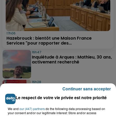
17h06
Hazebrouck : bientôt une Maison France
Services "pour rapporter des...
16h47
Inquiétude à Arques : Mathieu, 30 ans,
activement recherché
16h28
Foot, Boulogne-sur-Mer : Grégory Thil,
Continuer sans accepter
un directeur sportif à...
Le respect de votre vie privée est notre priorité
We and
our (447) partners
do the following data processing based on
15h06
your consent and/or our legitimate interest: Store and/or access