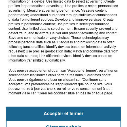
Hand : Dunkerque face à l'élite pour
information on a device; Use limited data to select advertising; Create
préparer la saison du renouveau
profiles for personalised advertising; Use profiles to select personalised
advertising; Measure advertising performance; Measure content
performance; Understand audiences through statistics or combinations
of data from different sources; Develop and improve services; Create
profiles to personalise content; Use profiles to select personalised
14h58
content; Use limited data to select content; Ensure security, prevent and
Incendie à La Brasserie de Saint-Omer
detect fraud, and fix errors; Deliver and present advertising and content;
Save and communicate privacy choices. These technologies may
: 80 personnes évacuées
process personal data such as IP address and browsing data to offer
following functionalities: Identify devices based on information actively
requested; Use precise geolocation data; Match and combine data from
other data sources; Link different devices; Identify devices based on
information transmitted automatically.
Vous pouvez accepter en cliquant sur "Accepter et fermer", ou affiner en
sélectionnant les finalités et/ou partenaires dans "Gérer mes choix".
Vous pouvez également refuser en cliquant sur "Continuer sans
accepter". Vos préférences ne s'appliqueront que pour ce site. Vous
pouvez mettre à jour vos choix, ou retirer votre consentement à tout
moment via le lien "Gérer les cookies" situé en bas de chaque page.
NOS AUTRES PODCASTS
Accepter et fermer
Gérer mes choix