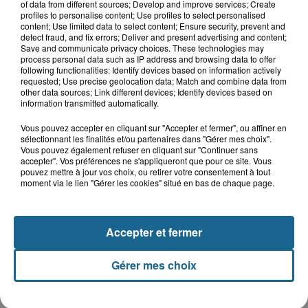
of data from different sources; Develop and improve services; Create
profiles to personalise content; Use profiles to select personalised
content; Use limited data to select content; Ensure security, prevent and
detect fraud, and fix errors; Deliver and present advertising and content;
LE TOP DE L'ACTU
Save and communicate privacy choices. These technologies may
process personal data such as IP address and browsing data to offer
following functionalities: Identify devices based on information actively
requested; Use precise geolocation data; Match and combine data from
other data sources; Link different devices; Identify devices based on
information transmitted automatically.
Vous pouvez accepter en cliquant sur "Accepter et fermer", ou affiner en
sélectionnant les finalités et/ou partenaires dans "Gérer mes choix".
Vous pouvez également refuser en cliquant sur "Continuer sans
accepter". Vos préférences ne s'appliqueront que pour ce site. Vous
pouvez mettre à jour vos choix, ou retirer votre consentement à tout
moment via le lien "Gérer les cookies" situé en bas de chaque page.
Accepter et fermer
Dunkerque : trois femmes mortes au large de
la digue du Braek
Gérer mes choix
Hazebrouck : victime d'un accident,