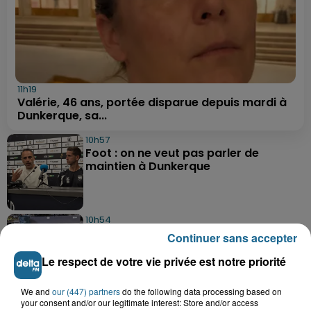
11h19
Valérie, 46 ans, portée disparue depuis mardi à
Dunkerque, sa...
10h57
Foot : on ne veut pas parler de
maintien à Dunkerque
10h54
Pourquoi Decathlon Grande-Synthe
Continuer sans accepter
arrête la vente de poissons vivants ?
Le respect de votre vie privée est notre priorité
We and
our (447) partners
do the following data processing based on
8h41
your consent and/or our legitimate interest: Store and/or access