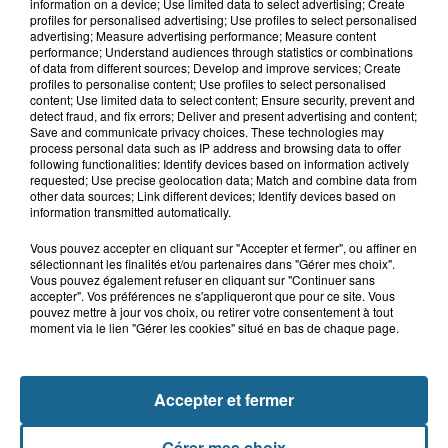
Un jeune homme grièvement blessé
information on a device; Use limited data to select advertising; Create
après une violente sortie de route...
profiles for personalised advertising; Use profiles to select personalised
advertising; Measure advertising performance; Measure content
performance; Understand audiences through statistics or combinations
of data from different sources; Develop and improve services; Create
profiles to personalise content; Use profiles to select personalised
8h40
content; Use limited data to select content; Ensure security, prevent and
"Mayday Relay !" : du contrôle de
detect fraud, and fix errors; Deliver and present advertising and content;
Save and communicate privacy choices. These technologies may
routine au sauvetage d'urgence de...
process personal data such as IP address and browsing data to offer
following functionalities: Identify devices based on information actively
requested; Use precise geolocation data; Match and combine data from
other data sources; Link different devices; Identify devices based on
information transmitted automatically.
Vous pouvez accepter en cliquant sur "Accepter et fermer", ou affiner en
sélectionnant les finalités et/ou partenaires dans "Gérer mes choix".
Vous pouvez également refuser en cliquant sur "Continuer sans
accepter". Vos préférences ne s'appliqueront que pour ce site. Vous
pouvez mettre à jour vos choix, ou retirer votre consentement à tout
moment via le lien "Gérer les cookies" situé en bas de chaque page.
NOS AUTRES PODCASTS
Accepter et fermer
Gérer mes choix