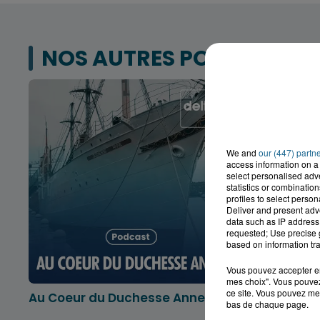
NOS AUTRES PODCASTS
We and
our (447) partn
access information on a 
select personalised ad
statistics or combinatio
profiles to select person
Deliver and present adv
data such as IP address 
requested; Use precise g
based on information tra
Vous pouvez accepter en 
mes choix". Vous pouvez
ce site. Vous pouvez met
Au Coeur du Duchesse Anne
L'info lo
bas de chaque page.
Dunkerqu