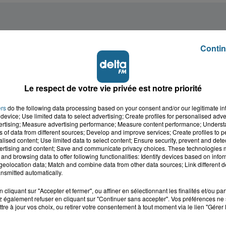
Contin
Le respect de votre vie privée est notre priorité
ers
do the following data processing based on your consent and/or our legitimate int
device; Use limited data to select advertising; Create profiles for personalised adver
vertising; Measure advertising performance; Measure content performance; Unders
ns of data from different sources; Develop and improve services; Create profiles to 
alised content; Use limited data to select content; Ensure security, prevent and detect
ertising and content; Save and communicate privacy choices. These technologies
and browsing data to offer following functionalities: Identify devices based on infor
eolocation data; Match and combine data from other data sources; Link different de
nsmitted automatically.
cliquant sur "Accepter et fermer", ou affiner en sélectionnant les finalités et/ou pa
 également refuser en cliquant sur "Continuer sans accepter". Vos préférences ne 
tre à jour vos choix, ou retirer votre consentement à tout moment via le lien "Gérer 
cale dans le
L'info locale de l'Audo
ois