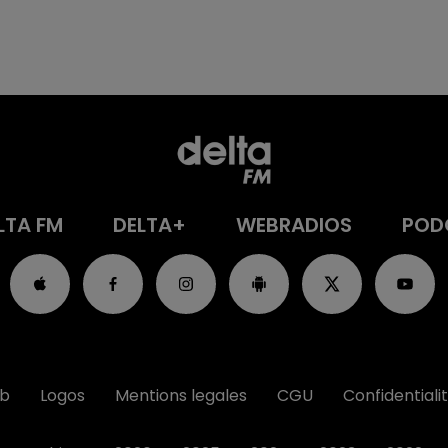
LTA FM
DELTA+
WEBRADIOS
POD
ub
Logos
Mentions legales
CGU
Confidentiali