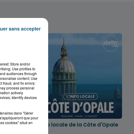
uer sans accepter
erest: Store and/or
tising; Use profiles to
tand audiences through
personalise content; Use
 fraud, and fix errors;
 may process personal
mation actively
vices; Identify devices
rtenaires dans "Gérer
s'appliqueront que pour
les cookies" situé en
marois
L'info locale de la Côte d'Opale