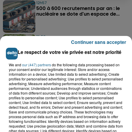
12h57
500 à 600 recrutements par an : le
nucléaire se dote d'un espace de...
11h56
Continuer sans accepter
Wimille : la sécheresse menace les
agriculteurs
Le respect de votre vie privée est notre priorité
We and
our (447) partners
do the following data processing based on
your consent and/or our legitimate interest: Store and/or access
8h14
information on a device; Use limited data to select advertising; Create
Boulogne-sur-Mer : plongée au cœur
profiles for personalised advertising; Use profiles to select personalised
des contrôles de sécurité en mer
advertising; Measure advertising performance; Measure content
performance; Understand audiences through statistics or combinations
of data from different sources; Develop and improve services; Create
profiles to personalise content; Use profiles to select personalised
content; Use limited data to select content; Ensure security, prevent and
detect fraud, and fix errors; Deliver and present advertising and content;
TOUTE L'ACTU LOCALE
Save and communicate privacy choices. These technologies may
process personal data such as IP address and browsing data to offer
following functionalities: Identify devices based on information actively
requested; Use precise geolocation data; Match and combine data from
other data sources; Link different devices; Identify devices based on