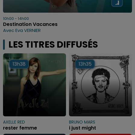
10h00 - 14h00
Destination Vacances
Avec Eva VERNIER
LES TITRES DIFFUSÉS
13h38
13h38
13h35
13h35
AXELLE RED
BRUNO MARS
rester femme
i just might