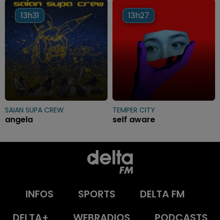
13h31
13h31
13h27
13h27
SAIAN SUPA CREW
TEMPER CITY
angela
self aware
INFOS
SPORTS
DELTA FM
DELTA+
WEBRADIOS
PODCASTS