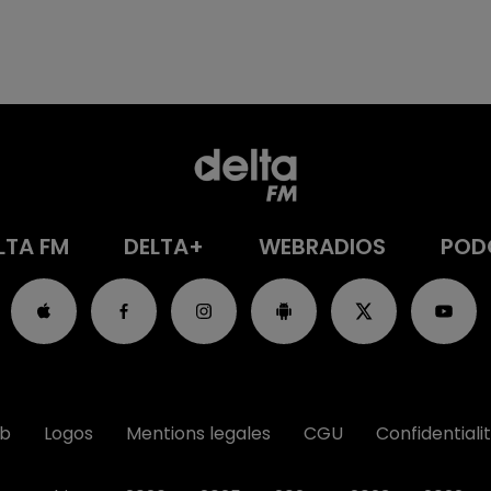
LTA FM
DELTA+
WEBRADIOS
POD
ub
Logos
Mentions legales
CGU
Confidentiali