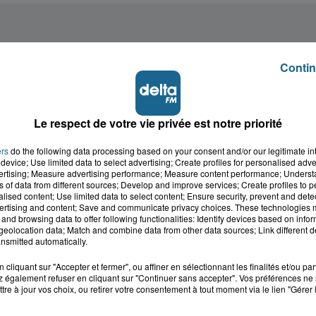
Contin
Le respect de votre vie privée est notre priorité
ers
do the following data processing based on your consent and/or our legitimate int
device; Use limited data to select advertising; Create profiles for personalised adver
vertising; Measure advertising performance; Measure content performance; Unders
ns of data from different sources; Develop and improve services; Create profiles to 
alised content; Use limited data to select content; Ensure security, prevent and detect
ertising and content; Save and communicate privacy choices. These technologies
and browsing data to offer following functionalities: Identify devices based on infor
eolocation data; Match and combine data from other data sources; Link different de
nsmitted automatically.
cliquant sur "Accepter et fermer", ou affiner en sélectionnant les finalités et/ou pa
 également refuser en cliquant sur "Continuer sans accepter". Vos préférences ne 
tre à jour vos choix, ou retirer votre consentement à tout moment via le lien "Gérer 
cale dans le
L'info locale de l'Audo
ois