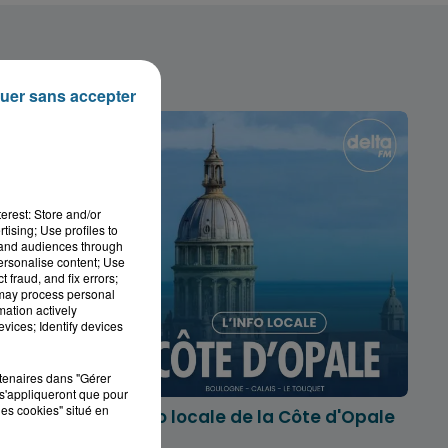
uer sans accepter
erest: Store and/or
tising; Use profiles to
tand audiences through
personalise content; Use
 fraud, and fix errors;
 may process personal
mation actively
vices; Identify devices
rtenaires dans "Gérer
s'appliqueront que pour
les cookies" situé en
marois
L'info locale de la Côte d'Opale