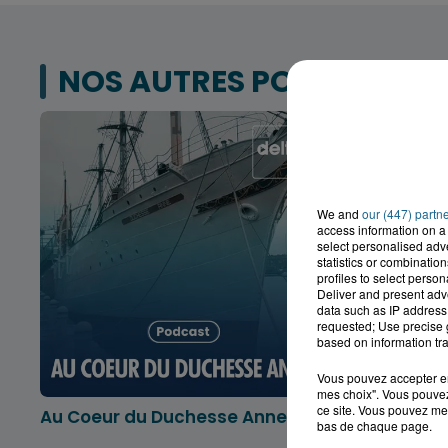
NOS AUTRES PODCASTS
We and
our (447) partn
access information on a 
select personalised ad
statistics or combinatio
profiles to select person
Deliver and present adv
data such as IP address 
requested; Use precise g
based on information tra
Vous pouvez accepter en 
mes choix". Vous pouvez
ce site. Vous pouvez met
Au Coeur du Duchesse Anne
L'info lo
bas de chaque page.
Dunkerqu