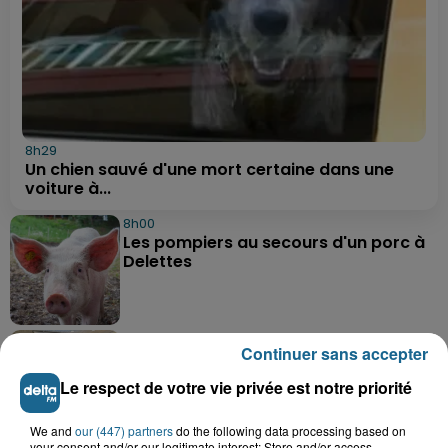
8h29
Un chien sauvé d'une mort certaine dans une
voiture à...
8h00
Les pompiers au secours d'un porc à
Delettes
7 août 2026
Continuer sans accepter
Hazebrouck : bientôt une Maison
France Services "pour rapporter des...
Le respect de votre vie privée est notre priorité
We and
our (447) partners
do the following data processing based on
your consent and/or our legitimate interest: Store and/or access