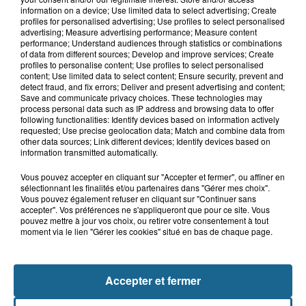
7 août 2026
information on a device; Use limited data to select advertising; Create
Inquiétude à Arques : Mathieu, 30 ans,
profiles for personalised advertising; Use profiles to select personalised
activement recherché
advertising; Measure advertising performance; Measure content
performance; Understand audiences through statistics or combinations
of data from different sources; Develop and improve services; Create
profiles to personalise content; Use profiles to select personalised
content; Use limited data to select content; Ensure security, prevent and
7 août 2026
detect fraud, and fix errors; Deliver and present advertising and content;
Foot, Boulogne-sur-Mer : Grégory Thil,
Save and communicate privacy choices. These technologies may
un directeur sportif à...
process personal data such as IP address and browsing data to offer
following functionalities: Identify devices based on information actively
requested; Use precise geolocation data; Match and combine data from
other data sources; Link different devices; Identify devices based on
information transmitted automatically.
Vous pouvez accepter en cliquant sur "Accepter et fermer", ou affiner en
sélectionnant les finalités et/ou partenaires dans "Gérer mes choix".
Vous pouvez également refuser en cliquant sur "Continuer sans
accepter". Vos préférences ne s'appliqueront que pour ce site. Vous
pouvez mettre à jour vos choix, ou retirer votre consentement à tout
moment via le lien "Gérer les cookies" situé en bas de chaque page.
NOS AUTRES PODCASTS
Accepter et fermer