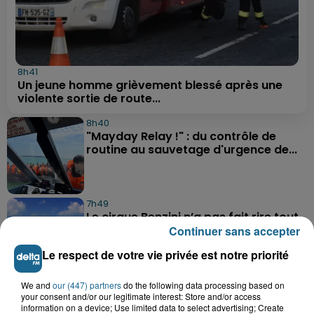
8h41
Un jeune homme grièvement blessé après une
violente sortie de route...
8h40
"Mayday Relay !" : du contrôle de
routine au sauvetage d'urgence de...
7h49
Le cirque Benzini n’a pas fait rire tout
le monde cette semaine à...
Continuer sans accepter
Le respect de votre vie privée est notre priorité
7h05
We and
our (447) partners
do the following data processing based on
Une femme chute du deuxième étage
your consent and/or our legitimate interest: Store and/or access
information on a device; Use limited data to select advertising; Create
après un différend familial à...