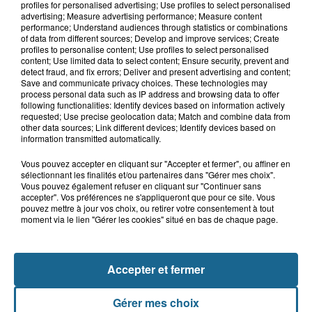
profiles for personalised advertising; Use profiles to select personalised
advertising; Measure advertising performance; Measure content
performance; Understand audiences through statistics or combinations
of data from different sources; Develop and improve services; Create
profiles to personalise content; Use profiles to select personalised
6 août 2026
content; Use limited data to select content; Ensure security, prevent and
Un homme blessé dans un accident à
detect fraud, and fix errors; Deliver and present advertising and content;
Alembon
Save and communicate privacy choices. These technologies may
process personal data such as IP address and browsing data to offer
following functionalities: Identify devices based on information actively
requested; Use precise geolocation data; Match and combine data from
other data sources; Link different devices; Identify devices based on
information transmitted automatically.
Vous pouvez accepter en cliquant sur "Accepter et fermer", ou affiner en
sélectionnant les finalités et/ou partenaires dans "Gérer mes choix".
Vous pouvez également refuser en cliquant sur "Continuer sans
accepter". Vos préférences ne s'appliqueront que pour ce site. Vous
pouvez mettre à jour vos choix, ou retirer votre consentement à tout
NOS AUTRES PODCASTS
moment via le lien "Gérer les cookies" situé en bas de chaque page.
Accepter et fermer
Gérer mes choix