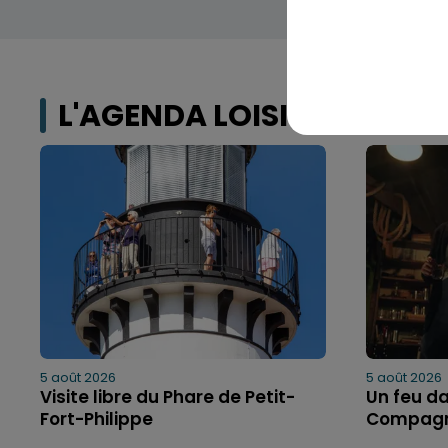
L'AGENDA LOISIRS
5 août 2026
5 août 2026
Visite libre du Phare de Petit-
Un feu da
Fort-Philippe
Compagn