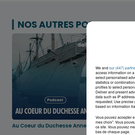
NOS AUTRES PODCASTS
We and
our (447) partn
access information on a 
select personalised ad
statistics or combinatio
profiles to select person
Deliver and present adv
data such as IP address 
requested; Use precise g
based on information tra
Vous pouvez accepter en 
mes choix". Vous pouvez
Au Coeur du Duchesse Anne
L'info lo
ce site. Vous pouvez met
Dunkerqu
bas de chaque page.