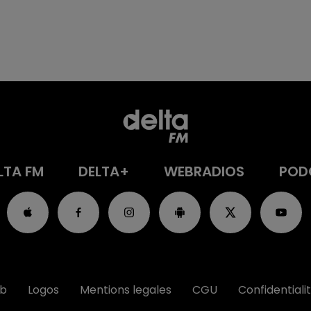
LTA FM
DELTA+
WEBRADIOS
POD
ub
Logos
Mentions legales
CGU
Confidentiali