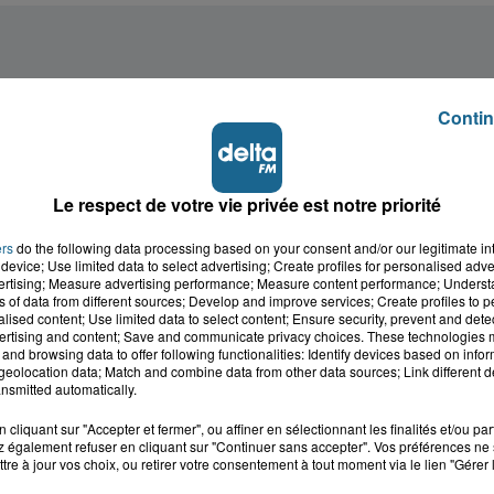
Contin
Le respect de votre vie privée est notre priorité
ers
do the following data processing based on your consent and/or our legitimate int
device; Use limited data to select advertising; Create profiles for personalised adver
vertising; Measure advertising performance; Measure content performance; Unders
ns of data from different sources; Develop and improve services; Create profiles to 
alised content; Use limited data to select content; Ensure security, prevent and detect
ertising and content; Save and communicate privacy choices. These technologies
and browsing data to offer following functionalities: Identify devices based on infor
eolocation data; Match and combine data from other data sources; Link different de
nsmitted automatically.
cliquant sur "Accepter et fermer", ou affiner en sélectionnant les finalités et/ou pa
 également refuser en cliquant sur "Continuer sans accepter". Vos préférences ne 
cale dans le
L'info locale de l'Audo
tre à jour vos choix, ou retirer votre consentement à tout moment via le lien "Gérer 
ois