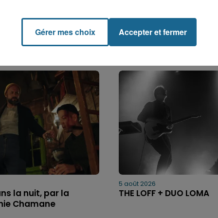
Gérer mes choix
Accepter et fermer
5 août 2026
ns la nuit, par la
THE LOFF + DUO LOMA
ie Chamane