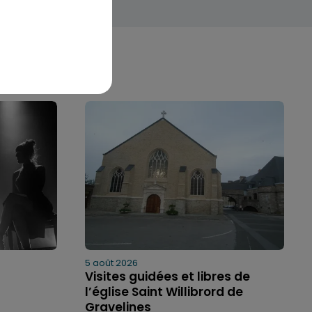
5 août 2026
Visites guidées et libres de
l’église Saint Willibrord de
Gravelines