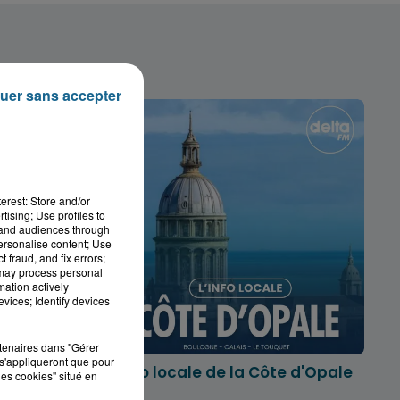
uer sans accepter
erest: Store and/or
tising; Use profiles to
tand audiences through
personalise content; Use
 fraud, and fix errors;
 may process personal
mation actively
vices; Identify devices
rtenaires dans "Gérer
s'appliqueront que pour
marois
L'info locale de la Côte d'Opale
les cookies" situé en