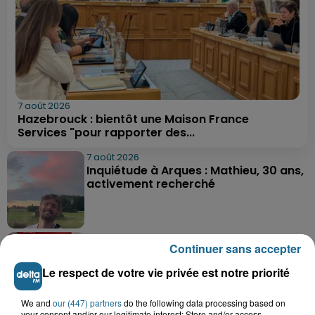
7 août 2026
Hazebrouck : bientôt une Maison France
Services "pour rapporter des...
7 août 2026
Inquiétude à Arques : Mathieu, 30 ans,
activement recherché
7 août 2026
Continuer sans accepter
Foot, Boulogne-sur-Mer : Grégory Thil,
un directeur sportif à...
Le respect de votre vie privée est notre priorité
We and
our (447) partners
do the following data processing based on
your consent and/or our legitimate interest: Store and/or access