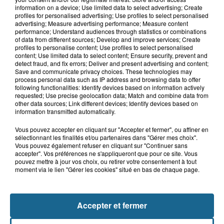
7 août 2026
information on a device; Use limited data to select advertising; Create
Hand : Dunkerque face à l'élite pour
profiles for personalised advertising; Use profiles to select personalised
préparer la saison du renouveau
advertising; Measure advertising performance; Measure content
performance; Understand audiences through statistics or combinations
of data from different sources; Develop and improve services; Create
profiles to personalise content; Use profiles to select personalised
content; Use limited data to select content; Ensure security, prevent and
7 août 2026
detect fraud, and fix errors; Deliver and present advertising and content;
Incendie à La Brasserie de Saint-Omer
Save and communicate privacy choices. These technologies may
: 80 personnes évacuées
process personal data such as IP address and browsing data to offer
following functionalities: Identify devices based on information actively
requested; Use precise geolocation data; Match and combine data from
other data sources; Link different devices; Identify devices based on
information transmitted automatically.
Vous pouvez accepter en cliquant sur "Accepter et fermer", ou affiner en
sélectionnant les finalités et/ou partenaires dans "Gérer mes choix".
Vous pouvez également refuser en cliquant sur "Continuer sans
accepter". Vos préférences ne s'appliqueront que pour ce site. Vous
pouvez mettre à jour vos choix, ou retirer votre consentement à tout
moment via le lien "Gérer les cookies" situé en bas de chaque page.
NOS AUTRES PODCASTS
Accepter et fermer