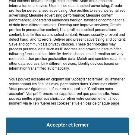
your consent and/or our legitimate interest: Store and/or access
17h44
information on a device; Use limited data to select advertising; Create
Un homme mortellement percuté par
profiles for personalised advertising; Use profiles to select personalised
un train à Saint-Josse
advertising; Measure advertising performance; Measure content
performance; Understand audiences through statistics or combinations
of data from different sources; Develop and improve services; Create
profiles to personalise content; Use profiles to select personalised
content; Use limited data to select content; Ensure security, prevent and
13h40
detect fraud, and fix errors; Deliver and present advertising and content;
Le cirque Benzini, après Bray-Dunes, le
Save and communicate privacy choices. These technologies may
process personal data such as IP address and browsing data to offer
chapiteau et la polémique...
following functionalities: Identify devices based on information actively
requested; Use precise geolocation data; Match and combine data from
other data sources; Link different devices; Identify devices based on
information transmitted automatically.
Vous pouvez accepter en cliquant sur "Accepter et fermer", ou affiner en
sélectionnant les finalités et/ou partenaires dans "Gérer mes choix".
Vous pouvez également refuser en cliquant sur "Continuer sans
accepter". Vos préférences ne s'appliqueront que pour ce site. Vous
pouvez mettre à jour vos choix, ou retirer votre consentement à tout
moment via le lien "Gérer les cookies" situé en bas de chaque page.
NOS AUTRES PODCASTS
Accepter et fermer