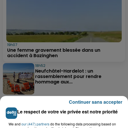
19h07
Une femme gravement blessée dans un
accident à Bazinghen
18h52
Neufchâtel-Hardelot : un
rassemblement pour rendre
hommage aux...
18h04
Continuer sans accepter
Violent accident à Cléty : quatre
blessés, deux femmes en urgence...
Le respect de votre vie privée est notre priorité
We and
our (447) partners
do the following data processing based on