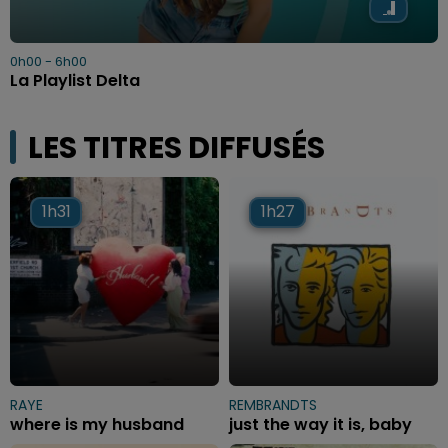
0h00 - 6h00
La Playlist Delta
LES TITRES DIFFUSÉS
1h31
1h31
1h27
1h27
RAYE
REMBRANDTS
where is my husband
just the way it is, baby