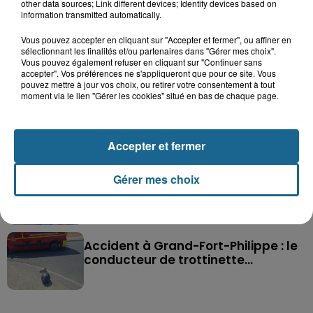
other data sources; Link different devices; Identify devices based on
information transmitted automatically.
Vous pouvez accepter en cliquant sur "Accepter et fermer", ou affiner en
sélectionnant les finalités et/ou partenaires dans "Gérer mes choix".
Vous pouvez également refuser en cliquant sur "Continuer sans
Saint-Omer : un enfant gravement brûlé
accepter". Vos préférences ne s'appliqueront que pour ce site. Vous
après l'explosion d'un jouet...
pouvez mettre à jour vos choix, ou retirer votre consentement à tout
moment via le lien "Gérer les cookies" situé en bas de chaque page.
Hazebrouck : victime d'un accident,
Lucas s'en est allé brutalement...
Accepter et fermer
Gérer mes choix
Disparition inquiétante à Cappelle-
la-Grande : Michael, 41 ans...
Accident à Grand-Fort-Philippe : le
conducteur de trottinette...