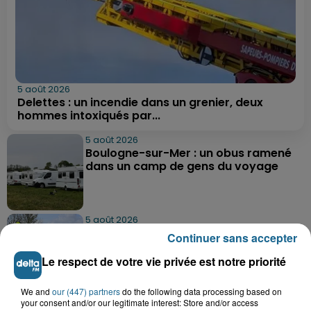
5 août 2026
Delettes : un incendie dans un grenier, deux
hommes intoxiqués par...
5 août 2026
Boulogne-sur-Mer : un obus ramené
dans un camp de gens du voyage
5 août 2026
Berck : une fillette de 5 ans percutée
Continuer sans accepter
par une voiture
Le respect de votre vie privée est notre priorité
We and
our (447) partners
do the following data processing based on
5 août 2026
your consent and/or our legitimate interest: Store and/or access