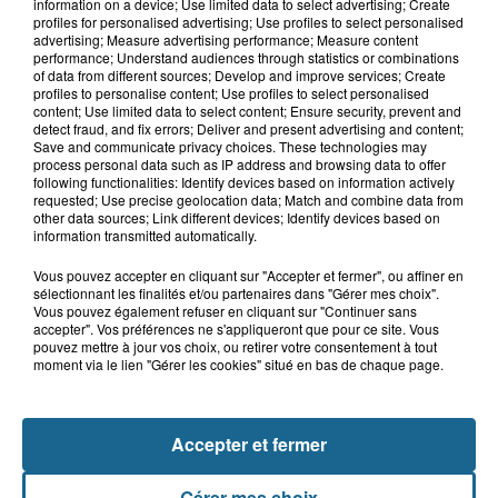
Bergues : le feu d'artifice du 15-Août
information on a device; Use limited data to select advertising; Create
annulé en raison de la...
profiles for personalised advertising; Use profiles to select personalised
advertising; Measure advertising performance; Measure content
performance; Understand audiences through statistics or combinations
of data from different sources; Develop and improve services; Create
profiles to personalise content; Use profiles to select personalised
5 août 2026
content; Use limited data to select content; Ensure security, prevent and
Canicule : les Ehpad en première ligne
detect fraud, and fix errors; Deliver and present advertising and content;
Save and communicate privacy choices. These technologies may
pour protéger leurs résidents
process personal data such as IP address and browsing data to offer
following functionalities: Identify devices based on information actively
requested; Use precise geolocation data; Match and combine data from
other data sources; Link different devices; Identify devices based on
information transmitted automatically.
Vous pouvez accepter en cliquant sur "Accepter et fermer", ou affiner en
sélectionnant les finalités et/ou partenaires dans "Gérer mes choix".
Vous pouvez également refuser en cliquant sur "Continuer sans
accepter". Vos préférences ne s'appliqueront que pour ce site. Vous
pouvez mettre à jour vos choix, ou retirer votre consentement à tout
moment via le lien "Gérer les cookies" situé en bas de chaque page.
NOS AUTRES PODCASTS
Accepter et fermer
Gérer mes choix