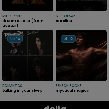
MILEY CYRUS
MC SOLAAR
dream as one (from
caroline
avatar)
5h45
5h45
5h42
5h42
ROMANTICS
BENSON BOONE
talking in your sleep
mystical magical