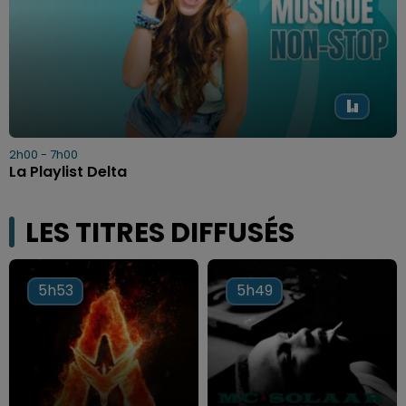
2h00 - 7h00
La Playlist Delta
LES TITRES DIFFUSÉS
5h53
5h53
5h49
5h49