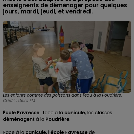
enseignents de déménager pour quelques
jours, mardi, jeudi, et vendredi.
Les enfants comme des poissons dans l'eau à la Poudrière.
Crédit :
Delta FM
École Favresse
: face à la
canicule
, les classes
déménagent
à la
Poudrière
.
Face à la
canicule
,
l’école Favresse
de