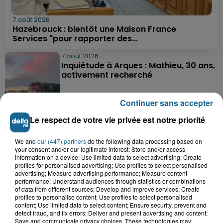
7 août 2026
Hazebrouck : bientôt une Maison France
Services "pour rapporter des...
7 août 2026
Inquiétude à Arques : Mathieu, 30 ans,
activement recherché
Continuer sans accepter
7 août 2026
Le respect de votre vie privée est notre priorité
Foot, Boulogne-sur-Mer : Grégory Thil,
un directeur sportif à...
We and
our (447) partners
do the following data processing based on
your consent and/or our legitimate interest: Store and/or access
information on a device; Use limited data to select advertising; Create
profiles for personalised advertising; Use profiles to select personalised
7 août 2026
advertising; Measure advertising performance; Measure content
Hand : Dunkerque face à l'élite pour
performance; Understand audiences through statistics or combinations
préparer la saison du renouveau
of data from different sources; Develop and improve services; Create
profiles to personalise content; Use profiles to select personalised
content; Use limited data to select content; Ensure security, prevent and
detect fraud, and fix errors; Deliver and present advertising and content;
Save and communicate privacy choices. These technologies may