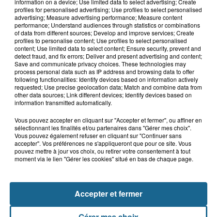
Bergues : le feu d'artifice du 15-Août
information on a device; Use limited data to select advertising; Create
annulé en raison de la...
profiles for personalised advertising; Use profiles to select personalised
advertising; Measure advertising performance; Measure content
performance; Understand audiences through statistics or combinations
of data from different sources; Develop and improve services; Create
profiles to personalise content; Use profiles to select personalised
5 août 2026
content; Use limited data to select content; Ensure security, prevent and
Canicule : les Ehpad en première ligne
detect fraud, and fix errors; Deliver and present advertising and content;
Save and communicate privacy choices. These technologies may
pour protéger leurs résidents
process personal data such as IP address and browsing data to offer
following functionalities: Identify devices based on information actively
requested; Use precise geolocation data; Match and combine data from
other data sources; Link different devices; Identify devices based on
information transmitted automatically.
Vous pouvez accepter en cliquant sur "Accepter et fermer", ou affiner en
sélectionnant les finalités et/ou partenaires dans "Gérer mes choix".
Vous pouvez également refuser en cliquant sur "Continuer sans
accepter". Vos préférences ne s'appliqueront que pour ce site. Vous
pouvez mettre à jour vos choix, ou retirer votre consentement à tout
moment via le lien "Gérer les cookies" situé en bas de chaque page.
NOS AUTRES PODCASTS
Accepter et fermer
Gérer mes choix