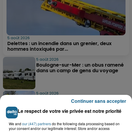
5 août 2026
Delettes : un incendie dans un grenier, deux
hommes intoxiqués par...
5 août 2026
Boulogne-sur-Mer : un obus ramené
dans un camp de gens du voyage
5 août 2026
Berck : une fillette de 5 ans percutée
Continuer sans accepter
par une voiture
Le respect de votre vie privée est notre priorité
We and
our (447) partners
do the following data processing based on
5 août 2026
your consent and/or our legitimate interest: Store and/or access