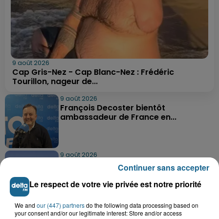
9 août 2026
Cap Gris-Nez - Cap Blanc-Nez : Frédéric
Tourillon, nageur de...
9 août 2026
François Decoster bientôt
ambassadeur de France en...
9 août 2026
Une petite fille de sept ans sauvée de
Continuer sans accepter
la noyade à Berck-sur-Mer
Le respect de votre vie privée est notre priorité
We and
our (447) partners
do the following data processing based on
9 août 2026
your consent and/or our legitimate interest: Store and/or access