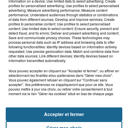
Athlétisme, Boulogne-sur-Mer :
information on a device; Use limited data to select advertising; Create
Jimmy Gressier visera le doublé 5...
profiles for personalised advertising; Use profiles to select personalised
advertising; Measure advertising performance; Measure content
performance; Understand audiences through statistics or combinations
of data from different sources; Develop and improve services; Create
profiles to personalise content; Use profiles to select personalised
9 août 2026
content; Use limited data to select content; Ensure security, prevent and
Des cours... de trottinette à Bray-
detect fraud, and fix errors; Deliver and present advertising and content;
Save and communicate privacy choices. These technologies may
Dunes
process personal data such as IP address and browsing data to offer
following functionalities: Identify devices based on information actively
requested; Use precise geolocation data; Match and combine data from
other data sources; Link different devices; Identify devices based on
information transmitted automatically.
Vous pouvez accepter en cliquant sur "Accepter et fermer", ou affiner en
sélectionnant les finalités et/ou partenaires dans "Gérer mes choix".
Vous pouvez également refuser en cliquant sur "Continuer sans
accepter". Vos préférences ne s'appliqueront que pour ce site. Vous
pouvez mettre à jour vos choix, ou retirer votre consentement à tout
moment via le lien "Gérer les cookies" situé en bas de chaque page.
NOS AUTRES PODCASTS
Accepter et fermer
Gérer mes choix