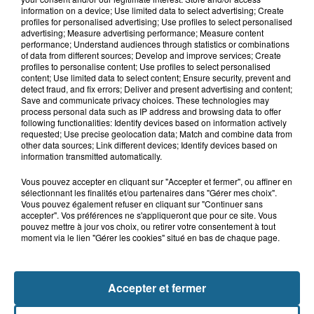
8h21
information on a device; Use limited data to select advertising; Create
Même durant les vacances,
profiles for personalised advertising; Use profiles to select personalised
Mouv’enfants Dunkerque se mobilise
advertising; Measure advertising performance; Measure content
performance; Understand audiences through statistics or combinations
of data from different sources; Develop and improve services; Create
profiles to personalise content; Use profiles to select personalised
content; Use limited data to select content; Ensure security, prevent and
7h53
detect fraud, and fix errors; Deliver and present advertising and content;
Tardinghen : une femme de 75 ans
Save and communicate privacy choices. These technologies may
réanimée après une noyade
process personal data such as IP address and browsing data to offer
following functionalities: Identify devices based on information actively
requested; Use precise geolocation data; Match and combine data from
other data sources; Link different devices; Identify devices based on
information transmitted automatically.
Vous pouvez accepter en cliquant sur "Accepter et fermer", ou affiner en
sélectionnant les finalités et/ou partenaires dans "Gérer mes choix".
Vous pouvez également refuser en cliquant sur "Continuer sans
accepter". Vos préférences ne s'appliqueront que pour ce site. Vous
pouvez mettre à jour vos choix, ou retirer votre consentement à tout
moment via le lien "Gérer les cookies" situé en bas de chaque page.
NOS AUTRES PODCASTS
Accepter et fermer