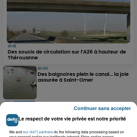
9h18
Des soucis de circulation sur l’A26 à hauteur de
Thérouanne
8h49
Des baignoires plein le canal... la joie
assurée à Saint-Omer
8h35
Continuer sans accepter
Les secrets des crustacés et des
flobards dévoilés ce week-end à...
Le respect de votre vie privée est notre priorité
We and
our (447) partners
do the following data processing based on
your consent and/or our legitimate interest: Store and/or access