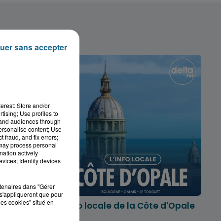
uer sans accepter
erest: Store and/or
tising; Use profiles to
tand audiences through
personalise content; Use
 fraud, and fix errors;
 may process personal
mation actively
vices; Identify devices
rtenaires dans "Gérer
s'appliqueront que pour
les cookies" situé en
marois
L'info locale de la Côte d'Opale