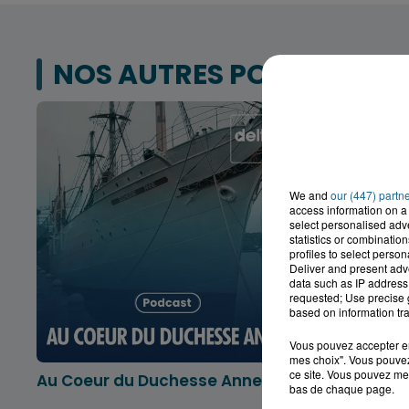
NOS AUTRES PODCASTS
We and
our (447) partn
access information on a 
select personalised ad
statistics or combinatio
profiles to select person
Deliver and present adv
data such as IP address 
requested; Use precise g
based on information tra
Vous pouvez accepter en 
mes choix". Vous pouvez
ce site. Vous pouvez met
Au Coeur du Duchesse Anne
L'info lo
bas de chaque page.
Dunkerqu