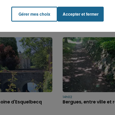
Gérer mes choix
Accepter et fermer
14h02
moine d'Esquelbecq
Bergues, entre ville et