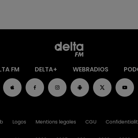
LTA FM
DELTA+
WEBRADIOS
POD
ub
Logos
Mentions legales
CGU
Confidentiali