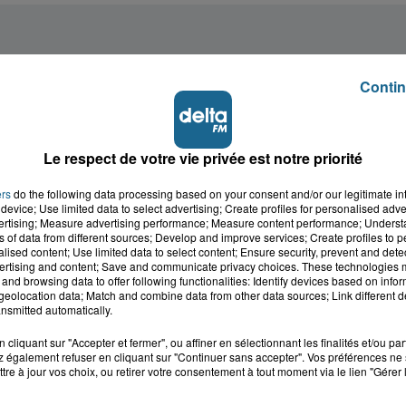
Contin
Le respect de votre vie privée est notre priorité
ers
do the following data processing based on your consent and/or our legitimate int
device; Use limited data to select advertising; Create profiles for personalised adver
vertising; Measure advertising performance; Measure content performance; Unders
ns of data from different sources; Develop and improve services; Create profiles to 
alised content; Use limited data to select content; Ensure security, prevent and detect
ertising and content; Save and communicate privacy choices. These technologies
and browsing data to offer following functionalities: Identify devices based on infor
eolocation data; Match and combine data from other data sources; Link different de
nsmitted automatically.
cliquant sur "Accepter et fermer", ou affiner en sélectionnant les finalités et/ou pa
 également refuser en cliquant sur "Continuer sans accepter". Vos préférences ne 
tre à jour vos choix, ou retirer votre consentement à tout moment via le lien "Gérer 
cale dans le
L'info locale de l'Audo
ois