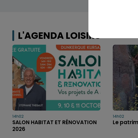
L'AGENDA LOISIRS
14h02
14h02
SALON HABITAT ET RÉNOVATION
Le patri
2026