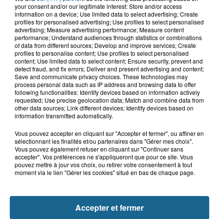
your consent and/or our legitimate interest: Store and/or access
information on a device; Use limited data to select advertising; Create
8h40
profiles for personalised advertising; Use profiles to select personalised
"Mayday Relay !" : du contrôle de
advertising; Measure advertising performance; Measure content
routine au sauvetage d'urgence de...
performance; Understand audiences through statistics or combinations
of data from different sources; Develop and improve services; Create
profiles to personalise content; Use profiles to select personalised
content; Use limited data to select content; Ensure security, prevent and
detect fraud, and fix errors; Deliver and present advertising and content;
7h49
Save and communicate privacy choices. These technologies may
Le cirque Benzini n’a pas fait rire tout
process personal data such as IP address and browsing data to offer
le monde cette semaine à...
following functionalities: Identify devices based on information actively
requested; Use precise geolocation data; Match and combine data from
other data sources; Link different devices; Identify devices based on
information transmitted automatically.
Vous pouvez accepter en cliquant sur "Accepter et fermer", ou affiner en
sélectionnant les finalités et/ou partenaires dans "Gérer mes choix".
Vous pouvez également refuser en cliquant sur "Continuer sans
accepter". Vos préférences ne s'appliqueront que pour ce site. Vous
pouvez mettre à jour vos choix, ou retirer votre consentement à tout
moment via le lien "Gérer les cookies" situé en bas de chaque page.
NOS AUTRES PODCASTS
Accepter et fermer