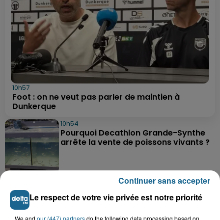
10h57
Foot : on ne veut pas parler de maintien à
Dunkerque
10h54
Pourquoi Decathlon Grande-Synthe
arrête la vente de poissons vivants ?
Continuer sans accepter
8h41
Un jeune homme grièvement blessé
Le respect de votre vie privée est notre priorité
après une violente sortie de route...
We and
our (447) partners
do the following data processing based on