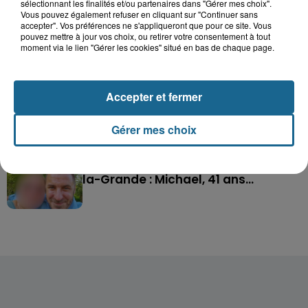
après l'explosion d'un jouet...
sélectionnant les finalités et/ou partenaires dans "Gérer mes choix".
Vous pouvez également refuser en cliquant sur "Continuer sans
accepter". Vos préférences ne s'appliqueront que pour ce site. Vous
pouvez mettre à jour vos choix, ou retirer votre consentement à tout
Hazebrouck : victime d'un accident,
moment via le lien "Gérer les cookies" situé en bas de chaque page.
Lucas s'en est allé brutalement...
Accepter et fermer
Valérie, 46 ans, portée disparue
depuis mardi à Dunkerque, sa...
Gérer mes choix
Disparition inquiétante à Cappelle-
la-Grande : Michael, 41 ans...