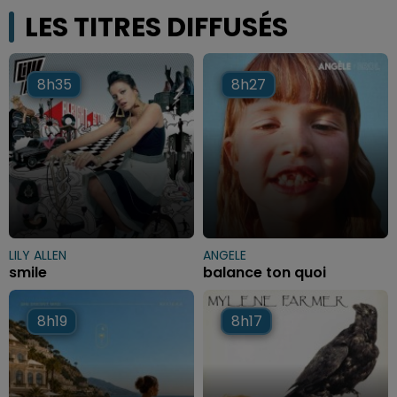
LES TITRES DIFFUSÉS
8h35
8h35
8h27
8h27
LILY ALLEN
ANGELE
smile
balance ton quoi
8h19
8h19
8h17
8h17