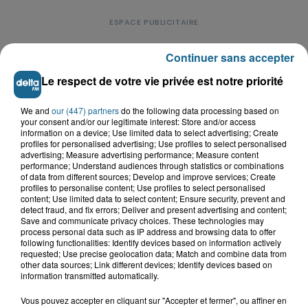
Continuer sans accepter
Le respect de votre vie privée est notre priorité
LE TOP DE L'ACTU
We and
our (447) partners
do the following data processing based on
your consent and/or our legitimate interest: Store and/or access
information on a device; Use limited data to select advertising; Create
profiles for personalised advertising; Use profiles to select personalised
advertising; Measure advertising performance; Measure content
performance; Understand audiences through statistics or combinations
of data from different sources; Develop and improve services; Create
profiles to personalise content; Use profiles to select personalised
content; Use limited data to select content; Ensure security, prevent and
detect fraud, and fix errors; Deliver and present advertising and content;
Save and communicate privacy choices. These technologies may
process personal data such as IP address and browsing data to offer
following functionalities: Identify devices based on information actively
requested; Use precise geolocation data; Match and combine data from
other data sources; Link different devices; Identify devices based on
information transmitted automatically.
Saint-Omer : un enfant gravement brûlé
Vous pouvez accepter en cliquant sur "Accepter et fermer", ou affiner en