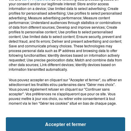
your consent and/or our legitimate interest: Store and/or access
information on a device; Use limited data to select advertising; Create
5 août 2026
profiles for personalised advertising; Use profiles to select personalised
Bergues : le feu d'artifice du 15-Août
advertising; Measure advertising performance; Measure content
annulé en raison de la...
performance; Understand audiences through statistics or combinations
of data from different sources; Develop and improve services; Create
profiles to personalise content; Use profiles to select personalised
content; Use limited data to select content; Ensure security, prevent and
detect fraud, and fix errors; Deliver and present advertising and content;
5 août 2026
Save and communicate privacy choices. These technologies may
Canicule : les Ehpad en première ligne
process personal data such as IP address and browsing data to offer
pour protéger leurs résidents
following functionalities: Identify devices based on information actively
requested; Use precise geolocation data; Match and combine data from
other data sources; Link different devices; Identify devices based on
information transmitted automatically.
Vous pouvez accepter en cliquant sur "Accepter et fermer", ou affiner en
sélectionnant les finalités et/ou partenaires dans "Gérer mes choix".
Vous pouvez également refuser en cliquant sur "Continuer sans
accepter". Vos préférences ne s'appliqueront que pour ce site. Vous
pouvez mettre à jour vos choix, ou retirer votre consentement à tout
moment via le lien "Gérer les cookies" situé en bas de chaque page.
NOS AUTRES PODCASTS
Accepter et fermer