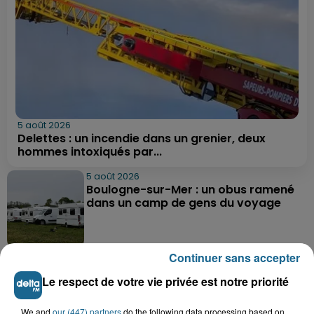
5 août 2026
Delettes : un incendie dans un grenier, deux
hommes intoxiqués par...
5 août 2026
Boulogne-sur-Mer : un obus ramené
dans un camp de gens du voyage
Continuer sans accepter
5 août 2026
Berck : une fillette de 5 ans percutée
Le respect de votre vie privée est notre priorité
par une voiture
We and
our (447) partners
do the following data processing based on