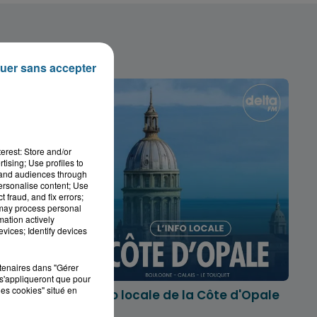
uer sans accepter
erest: Store and/or
tising; Use profiles to
tand audiences through
personalise content; Use
 fraud, and fix errors;
 may process personal
mation actively
vices; Identify devices
rtenaires dans "Gérer
s'appliqueront que pour
les cookies" situé en
marois
L'info locale de la Côte d'Opale