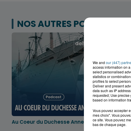
NOS AUTRES PODCASTS
We and
our (447) partn
access information on a 
select personalised ad
statistics or combinatio
profiles to select person
Deliver and present adv
data such as IP address 
requested; Use precise g
based on information tra
Vous pouvez accepter en 
mes choix". Vous pouvez
ce site. Vous pouvez met
Au Coeur du Duchesse Anne
L'info lo
bas de chaque page.
Dunkerqu