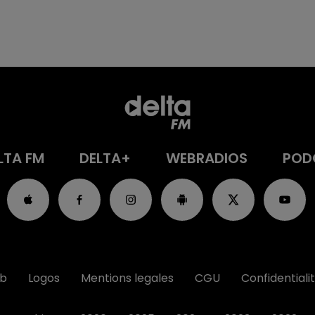
LTA FM
DELTA+
WEBRADIOS
POD
ub
Logos
Mentions legales
CGU
Confidentiali