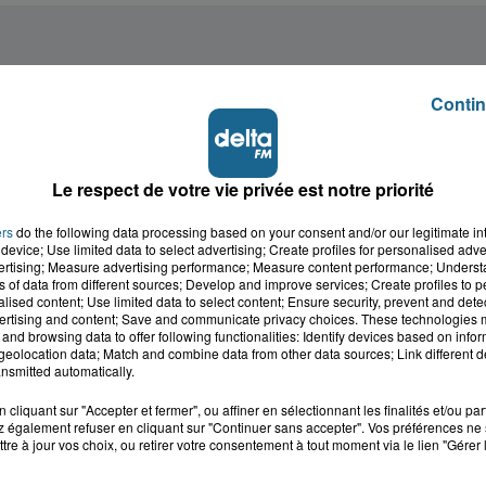
Contin
Le respect de votre vie privée est notre priorité
ers
do the following data processing based on your consent and/or our legitimate int
device; Use limited data to select advertising; Create profiles for personalised adver
vertising; Measure advertising performance; Measure content performance; Unders
ns of data from different sources; Develop and improve services; Create profiles to 
alised content; Use limited data to select content; Ensure security, prevent and detect
ertising and content; Save and communicate privacy choices. These technologies
and browsing data to offer following functionalities: Identify devices based on infor
eolocation data; Match and combine data from other data sources; Link different de
nsmitted automatically.
cliquant sur "Accepter et fermer", ou affiner en sélectionnant les finalités et/ou pa
 également refuser en cliquant sur "Continuer sans accepter". Vos préférences ne 
tre à jour vos choix, ou retirer votre consentement à tout moment via le lien "Gérer 
cale dans le
L'info locale de l'Audo
ois