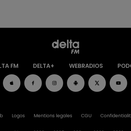
LTA FM
DELTA+
WEBRADIOS
POD
ub
Logos
Mentions legales
CGU
Confidentiali