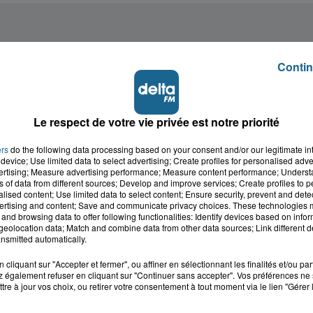
Contin
Le respect de votre vie privée est notre priorité
ers
do the following data processing based on your consent and/or our legitimate int
device; Use limited data to select advertising; Create profiles for personalised adver
vertising; Measure advertising performance; Measure content performance; Unders
ns of data from different sources; Develop and improve services; Create profiles to 
alised content; Use limited data to select content; Ensure security, prevent and detect
ertising and content; Save and communicate privacy choices. These technologies
and browsing data to offer following functionalities: Identify devices based on infor
eolocation data; Match and combine data from other data sources; Link different de
nsmitted automatically.
cliquant sur "Accepter et fermer", ou affiner en sélectionnant les finalités et/ou pa
 également refuser en cliquant sur "Continuer sans accepter". Vos préférences ne 
tre à jour vos choix, ou retirer votre consentement à tout moment via le lien "Gérer 
cale dans le
L'info locale de l'Audo
ois