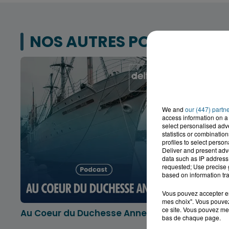
NOS AUTRES PODCASTS
We and
our (447) partn
access information on a 
select personalised ad
statistics or combinatio
profiles to select person
Deliver and present adv
data such as IP address 
requested; Use precise g
based on information tra
Vous pouvez accepter en 
mes choix". Vous pouvez
ce site. Vous pouvez met
Au Coeur du Duchesse Anne
L'info lo
bas de chaque page.
Dunkerqu