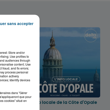
uer sans accepter
erest: Store and/or
tising; Use profiles to
tand audiences through
personalise content; Use
 fraud, and fix errors;
 may process personal
mation actively
vices; Identify devices
rtenaires dans "Gérer
s'appliqueront que pour
les cookies" situé en
marois
L'info locale de la Côte d'Opale