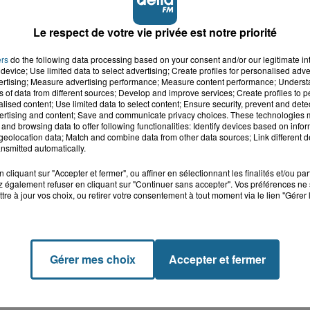
Le respect de votre vie privée est notre priorité
ers
do the following data processing based on your consent and/or our legitimate int
device; Use limited data to select advertising; Create profiles for personalised adver
vertising; Measure advertising performance; Measure content performance; Unders
ns of data from different sources; Develop and improve services; Create profiles to 
alised content; Use limited data to select content; Ensure security, prevent and detect
ertising and content; Save and communicate privacy choices. These technologies
and browsing data to offer following functionalities: Identify devices based on infor
eolocation data; Match and combine data from other data sources; Link different de
nsmitted automatically.
cliquant sur "Accepter et fermer", ou affiner en sélectionnant les finalités et/ou pa
 également refuser en cliquant sur "Continuer sans accepter". Vos préférences ne 
tre à jour vos choix, ou retirer votre consentement à tout moment via le lien "Gérer 
Gérer mes choix
Accepter et fermer