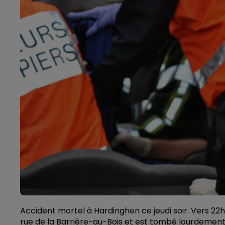
Accident mortel à Hardinghen ce jeudi soir. Vers 2
rue de la Barrière-au-Bois et est tombé lourdement.