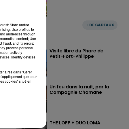
erest: Store and/or
+ DE CADEAUX
tising; Use profiles to
tand audiences through
personalise content; Use
 fraud, and fix errors;
 may process personal
Visite libre du Phare de
mation actively
Petit-Fort-Philippe
vices; Identify devices
rtenaires dans "Gérer
s'appliqueront que pour
les cookies" situé en
Un feu dans la nuit, par la
Compagnie Chamane
THE LOFF + DUO LOMA