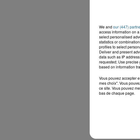
We and
our (447) partn
access information on a 
select personalised ad
statistics or combinatio
profiles to select person
Deliver and present adv
data such as IP address 
requested; Use precise g
based on information tra
Vous pouvez accepter en 
mes choix". Vous pouvez
ce site. Vous pouvez met
bas de chaque page.