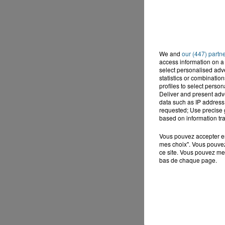
We and
our (447) partn
access information on a 
select personalised ad
statistics or combinatio
profiles to select person
Deliver and present adv
data such as IP address 
requested; Use precise g
based on information tra
Vous pouvez accepter en 
mes choix". Vous pouvez
ce site. Vous pouvez met
bas de chaque page.