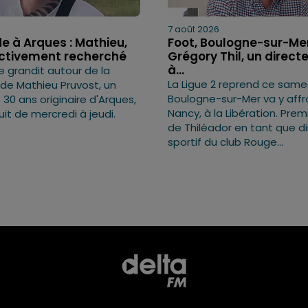
7 août 2026
e à Arques : Mathieu,
Foot, Boulogne-sur-Mer
activement recherché
Grégory Thil, un directe
à...
e grandit autour de la
La Ligue 2 reprend ce samed
 de Mathieu Pruvost, un
Boulogne-sur-Mer va y affr
0 ans originaire d'Arques,
Nancy, à la Libération. Pre
uit de mercredi à jeudi.
de Thiléador en tant que d
sportif du club Rouge...