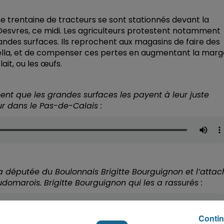
ne trentaine de tracteurs se sont stationnés devant la
Desvres, ce midi. Les agriculteurs protestent notamment
randes surfaces. Ils reprochent aux magasins de faire des
ella, et de compenser ces pertes en augmentant la marg
lait, ou les œufs.
ent que les grandes surfaces les payent à leur juste
eur dans le Pas-de-Calais :
a députée du Boulonnais Brigitte Bourguignon et l’attac
domarois. Brigitte Bourguignon qui les a rassurés :
Contin