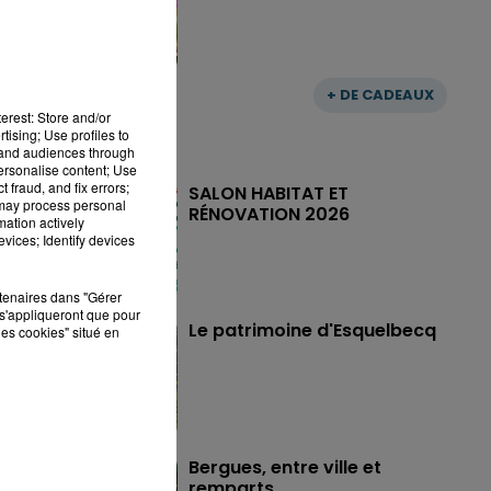
+ DE CADEAUX
erest: Store and/or
tising; Use profiles to
tand audiences through
personalise content; Use
 fraud, and fix errors;
SALON HABITAT ET
 may process personal
RÉNOVATION 2026
mation actively
vices; Identify devices
rtenaires dans "Gérer
s'appliqueront que pour
Le patrimoine d'Esquelbecq
les cookies" situé en
Bergues, entre ville et
remparts