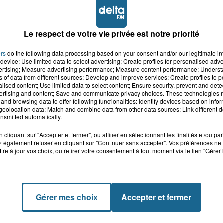
Le respect de votre vie privée est notre priorité
ers
do the following data processing based on your consent and/or our legitimate int
device; Use limited data to select advertising; Create profiles for personalised adver
vertising; Measure advertising performance; Measure content performance; Unders
ns of data from different sources; Develop and improve services; Create profiles to 
alised content; Use limited data to select content; Ensure security, prevent and detect
ertising and content; Save and communicate privacy choices. These technologies
and browsing data to offer following functionalities: Identify devices based on infor
eolocation data; Match and combine data from other data sources; Link different de
nsmitted automatically.
cliquant sur "Accepter et fermer", ou affiner en sélectionnant les finalités et/ou pa
 également refuser en cliquant sur "Continuer sans accepter". Vos préférences ne 
tre à jour vos choix, ou retirer votre consentement à tout moment via le lien "Gérer 
Gérer mes choix
Accepter et fermer