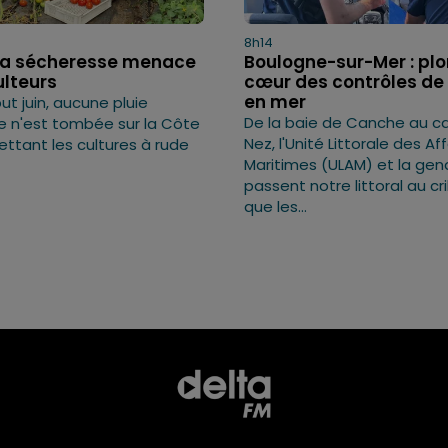
8h14
: la sécheresse menace
Boulogne-sur-Mer : pl
ulteurs
cœur des contrôles de 
en mer
t juin, aucune pluie
De la baie de Canche au ca
ve n'est tombée sur la Côte
Nez, l'Unité Littorale des Af
ettant les cultures à rude
Maritimes (ULAM) et la ge
passent notre littoral au cri
que les...