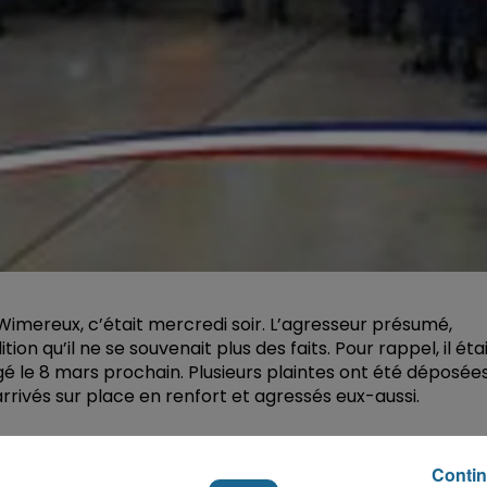
Wimereux, c’était mercredi soir. L’agresseur présumé,
ion qu’il ne se souvenait plus des faits. Pour rappel, il éta
 jugé le 8 mars prochain. Plusieurs plaintes ont été déposées
rrivés sur place en renfort et agressés eux-aussi.
Contin