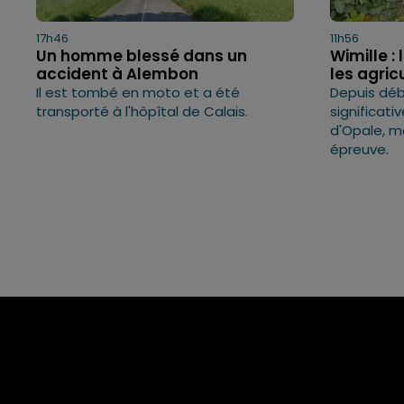
17h46
11h56
Un homme blessé dans un
Wimille 
accident à Alembon
les agric
Il est tombé en moto et a été
Depuis débu
transporté à l'hôpîtal de Calais.
significati
d'Opale, m
épreuve.