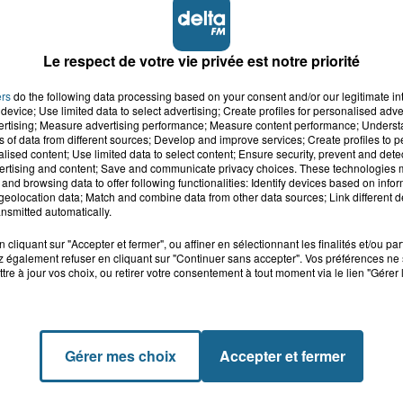
Le respect de votre vie privée est notre priorité
ers
do the following data processing based on your consent and/or our legitimate int
device; Use limited data to select advertising; Create profiles for personalised adver
vertising; Measure advertising performance; Measure content performance; Unders
ns of data from different sources; Develop and improve services; Create profiles to 
alised content; Use limited data to select content; Ensure security, prevent and detect
ertising and content; Save and communicate privacy choices. These technologies
and browsing data to offer following functionalities: Identify devices based on infor
eolocation data; Match and combine data from other data sources; Link different de
nsmitted automatically.
cliquant sur "Accepter et fermer", ou affiner en sélectionnant les finalités et/ou pa
 également refuser en cliquant sur "Continuer sans accepter". Vos préférences ne 
tre à jour vos choix, ou retirer votre consentement à tout moment via le lien "Gérer 
Gérer mes choix
Accepter et fermer