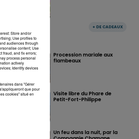
+ DE CADEAUX
erest: Store and/or
tising; Use profiles to
tand audiences through
personalise content; Use
 fraud, and fix errors;
Procession mariale aux
 may process personal
flambeaux
mation actively
vices; Identify devices
rtenaires dans "Gérer
s'appliqueront que pour
Visite libre du Phare de
les cookies" situé en
Petit-Fort-Philippe
Un feu dans la nuit, par la
Compagnie Chamane