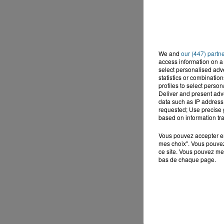
We and
our (447) partn
access information on a 
select personalised ad
statistics or combinatio
profiles to select person
Deliver and present adv
data such as IP address 
requested; Use precise g
based on information tra
Vous pouvez accepter en 
mes choix". Vous pouvez
ce site. Vous pouvez met
bas de chaque page.