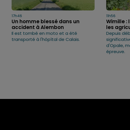
17h46
11h56
Un homme blessé dans un
Wimille 
accident à Alembon
les agric
Il est tombé en moto et a été
Depuis débu
transporté à l'hôpîtal de Calais.
significati
d'Opale, m
épreuve.