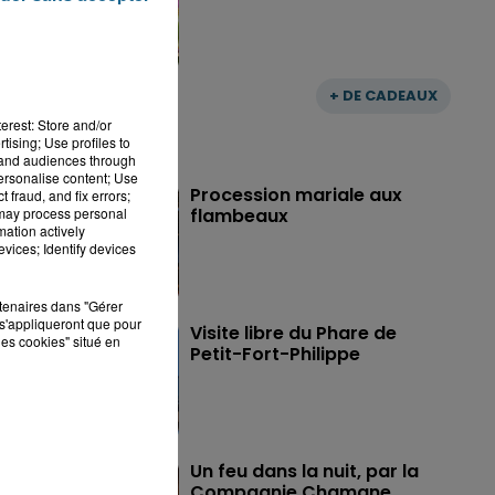
+ DE CADEAUX
erest: Store and/or
tising; Use profiles to
tand audiences through
personalise content; Use
Procession mariale aux
 fraud, and fix errors;
 may process personal
flambeaux
mation actively
vices; Identify devices
rtenaires dans "Gérer
s'appliqueront que pour
Visite libre du Phare de
les cookies" situé en
Petit-Fort-Philippe
Un feu dans la nuit, par la
Compagnie Chamane