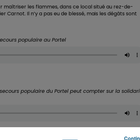
r maîtriser les flammes, dans ce local situé au rez-de-
r Carnot. Il n’y a pas eu de blessé, mais les dégâts sont
secours populaire au Portel
secours populaire du Portel peut compter sur la solidari
Contin