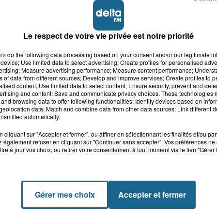
Le respect de votre vie privée est notre priorité
videos/302497951838780/
ers
do the following data processing based on your consent and/or our legitimate int
device; Use limited data to select advertising; Create profiles for personalised adver
vertising; Measure advertising performance; Measure content performance; Unders
ns of data from different sources; Develop and improve services; Create profiles to 
alised content; Use limited data to select content; Ensure security, prevent and detect
ertising and content; Save and communicate privacy choices. These technologies
and browsing data to offer following functionalities: Identify devices based on infor
eolocation data; Match and combine data from other data sources; Link different de
nsmitted automatically.
cliquant sur "Accepter et fermer", ou affiner en sélectionnant les finalités et/ou pa
 également refuser en cliquant sur "Continuer sans accepter". Vos préférences ne 
tre à jour vos choix, ou retirer votre consentement à tout moment via le lien "Gérer 
Gérer mes choix
Accepter et fermer