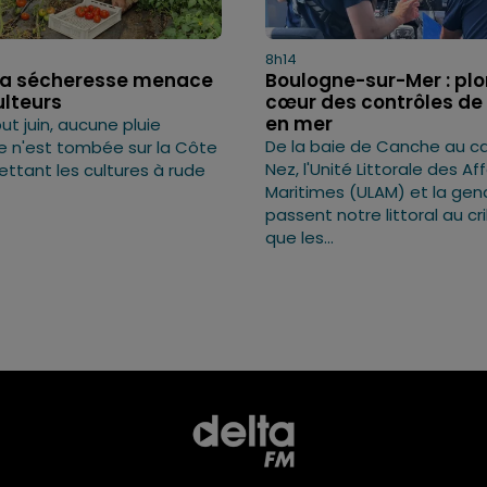
8h14
: la sécheresse menace
Boulogne-sur-Mer : pl
ulteurs
cœur des contrôles de 
en mer
t juin, aucune pluie
De la baie de Canche au ca
ve n'est tombée sur la Côte
Nez, l'Unité Littorale des Af
ettant les cultures à rude
Maritimes (ULAM) et la ge
passent notre littoral au cri
que les...