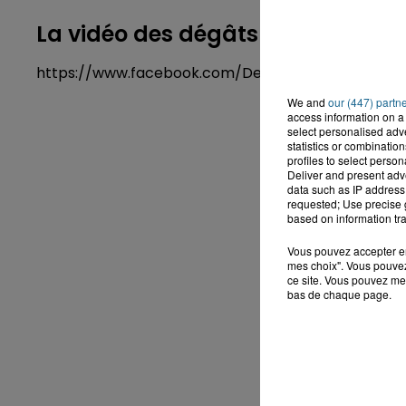
La vidéo des dégâts :
https://www.facebook.com/DeltaFm.CotedOpale/
We and
our (447) partn
access information on a 
select personalised ad
statistics or combinatio
profiles to select person
Deliver and present adv
data such as IP address 
requested; Use precise g
based on information tra
Vous pouvez accepter en 
mes choix". Vous pouvez
ce site. Vous pouvez met
bas de chaque page.