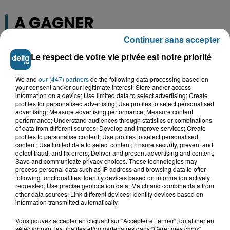
A GAGNER
Continuer sans accepter
Le respect de votre vie privée est notre priorité
We and
our (447) partners
do the following data processing based on
your consent and/or our legitimate interest: Store and/or access
information on a device; Use limited data to select advertising; Create
profiles for personalised advertising; Use profiles to select personalised
advertising; Measure advertising performance; Measure content
performance; Understand audiences through statistics or combinations
of data from different sources; Develop and improve services; Create
profiles to personalise content; Use profiles to select personalised
content; Use limited data to select content; Ensure security, prevent and
detect fraud, and fix errors; Deliver and present advertising and content;
Grand jeu de l'été : les cabines de plages
Save and communicate privacy choices. These technologies may
process personal data such as IP address and browsing data to offer
following functionalities: Identify devices based on information actively
Gagnez vos entrées pour Dennlys
requested; Use precise geolocation data; Match and combine data from
Parc
other data sources; Link different devices; Identify devices based on
information transmitted automatically.
Vous pouvez accepter en cliquant sur "Accepter et fermer", ou affiner en
sélectionnant les finalités et/ou partenaires dans "Gérer mes choix".