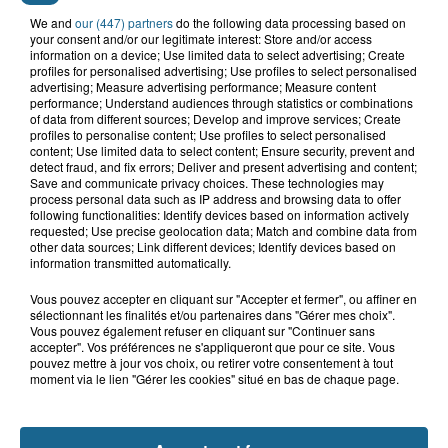
We and
our (447) partners
do the following data processing based on
Grand jeu de l'été : les cabines de plages
your consent and/or our legitimate interest: Store and/or access
information on a device; Use limited data to select advertising; Create
Gagnez vos entrées pour Dennlys
profiles for personalised advertising; Use profiles to select personalised
Parc
advertising; Measure advertising performance; Measure content
performance; Understand audiences through statistics or combinations
of data from different sources; Develop and improve services; Create
profiles to personalise content; Use profiles to select personalised
content; Use limited data to select content; Ensure security, prevent and
detect fraud, and fix errors; Deliver and present advertising and content;
Gagnez vos entrées pour le parc
Save and communicate privacy choices. These technologies may
process personal data such as IP address and browsing data to offer
Bagatelle
following functionalities: Identify devices based on information actively
requested; Use precise geolocation data; Match and combine data from
other data sources; Link different devices; Identify devices based on
information transmitted automatically.
Gagnez vos entrées pour Plopsaland
Vous pouvez accepter en cliquant sur "Accepter et fermer", ou affiner en
sélectionnant les finalités et/ou partenaires dans "Gérer mes choix".
Vous pouvez également refuser en cliquant sur "Continuer sans
accepter". Vos préférences ne s'appliqueront que pour ce site. Vous
pouvez mettre à jour vos choix, ou retirer votre consentement à tout
moment via le lien "Gérer les cookies" situé en bas de chaque page.
+ DE CADEAUX