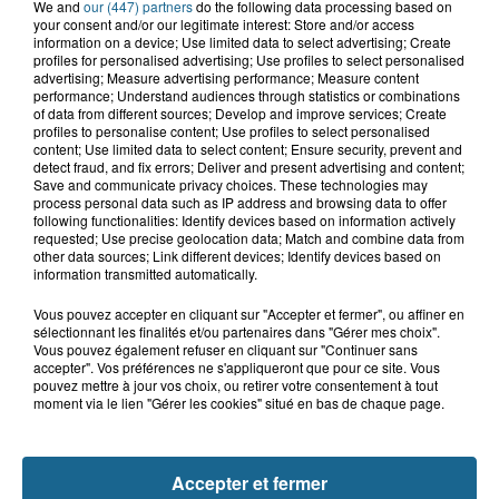
We and
our (447) partners
do the following data processing based on
your consent and/or our legitimate interest: Store and/or access
information on a device; Use limited data to select advertising; Create
profiles for personalised advertising; Use profiles to select personalised
Grand jeu de l'été : les cabines de plages
advertising; Measure advertising performance; Measure content
performance; Understand audiences through statistics or combinations
Gagnez vos entrées pour Dennlys
of data from different sources; Develop and improve services; Create
Parc
profiles to personalise content; Use profiles to select personalised
content; Use limited data to select content; Ensure security, prevent and
detect fraud, and fix errors; Deliver and present advertising and content;
Save and communicate privacy choices. These technologies may
process personal data such as IP address and browsing data to offer
following functionalities: Identify devices based on information actively
Gagnez vos entrées pour le parc
requested; Use precise geolocation data; Match and combine data from
other data sources; Link different devices; Identify devices based on
Bagatelle
information transmitted automatically.
Vous pouvez accepter en cliquant sur "Accepter et fermer", ou affiner en
sélectionnant les finalités et/ou partenaires dans "Gérer mes choix".
Vous pouvez également refuser en cliquant sur "Continuer sans
Gagnez vos entrées pour Plopsaland
accepter". Vos préférences ne s'appliqueront que pour ce site. Vous
pouvez mettre à jour vos choix, ou retirer votre consentement à tout
moment via le lien "Gérer les cookies" situé en bas de chaque page.
Accepter et fermer