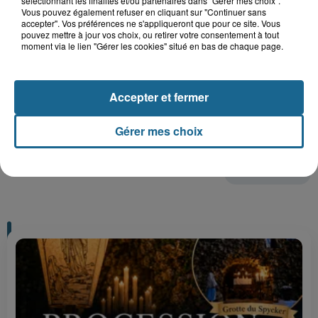
sélectionnant les finalités et/ou partenaires dans "Gérer mes choix".
Gagnez vos entrées pour le parc
Vous pouvez également refuser en cliquant sur "Continuer sans
Bagatelle
accepter". Vos préférences ne s'appliqueront que pour ce site. Vous
pouvez mettre à jour vos choix, ou retirer votre consentement à tout
moment via le lien "Gérer les cookies" situé en bas de chaque page.
Gagnez vos entrées pour Plopsaland
Accepter et fermer
Gérer mes choix
+ DE CADEAUX