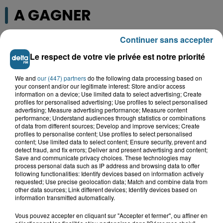
A GAGNER
Continuer sans accepter
Le respect de votre vie privée est notre priorité
We and
our (447) partners
do the following data processing based on
your consent and/or our legitimate interest: Store and/or access
information on a device; Use limited data to select advertising; Create
profiles for personalised advertising; Use profiles to select personalised
advertising; Measure advertising performance; Measure content
performance; Understand audiences through statistics or combinations
of data from different sources; Develop and improve services; Create
profiles to personalise content; Use profiles to select personalised
content; Use limited data to select content; Ensure security, prevent and
Grand jeu de l'été : les cabines de plages
detect fraud, and fix errors; Deliver and present advertising and content;
Save and communicate privacy choices. These technologies may
process personal data such as IP address and browsing data to offer
Gagnez vos entrées pour Dennlys
following functionalities: Identify devices based on information actively
Parc
requested; Use precise geolocation data; Match and combine data from
other data sources; Link different devices; Identify devices based on
information transmitted automatically.
Vous pouvez accepter en cliquant sur "Accepter et fermer", ou affiner en