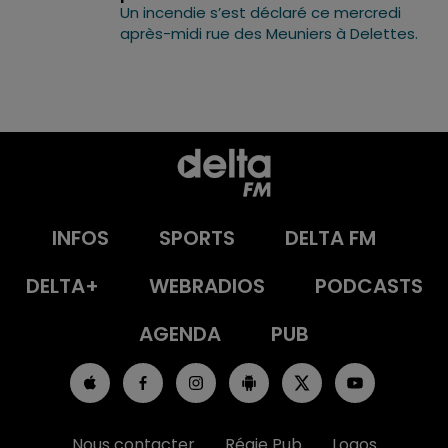
Un incendie s’est déclaré ce mercredi
après-midi rue des Meuniers à Delettes.
INFOS
SPORTS
DELTA FM
DELTA+
WEBRADIOS
PODCASTS
AGENDA
PUB
Nous contacter
Régie Pub
Logos