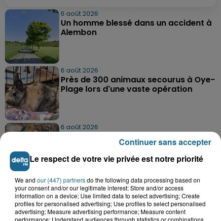
6 août 2026
Un homme blessé dans un accident à
Alembon
6 août 2026
Près de 300 animaux secourus à Oye-
Plage lors d'une vaste opération
6 août 2026
Dunkerque : dix jeunes vont parcourir
Continuer sans accepter
9 000 km pour rencontrer...
Le respect de votre vie privée est notre priorité
We and
our (447) partners
do the following data processing based on
your consent and/or our legitimate interest: Store and/or access
information on a device; Use limited data to select advertising; Create
profiles for personalised advertising; Use profiles to select personalised
advertising; Measure advertising performance; Measure content
performance; Understand audiences through statistics or combinations