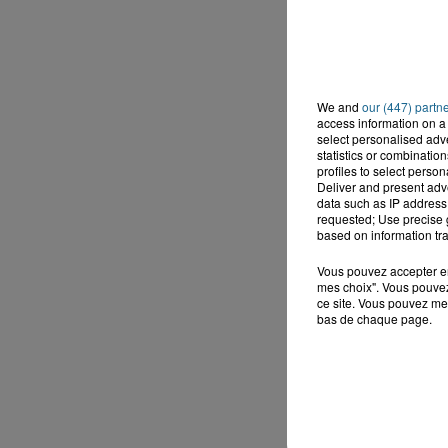
We and
our (447) partn
access information on a 
select personalised ad
statistics or combinatio
profiles to select person
Deliver and present adv
data such as IP address 
requested; Use precise g
based on information tra
Vous pouvez accepter en 
mes choix". Vous pouvez
ce site. Vous pouvez met
bas de chaque page.