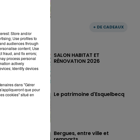
+ DE CADEAUX
erest: Store and/or
tising; Use profiles to
tand audiences through
personalise content; Use
 fraud, and fix errors;
SALON HABITAT ET
 may process personal
RÉNOVATION 2026
mation actively
vices; Identify devices
rtenaires dans "Gérer
s'appliqueront que pour
Le patrimoine d'Esquelbecq
les cookies" situé en
Bergues, entre ville et
remparts