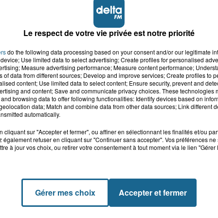
Le respect de votre vie privée est notre priorité
ers
do the following data processing based on your consent and/or our legitimate int
device; Use limited data to select advertising; Create profiles for personalised adver
vertising; Measure advertising performance; Measure content performance; Unders
ns of data from different sources; Develop and improve services; Create profiles to 
alised content; Use limited data to select content; Ensure security, prevent and detect
ertising and content; Save and communicate privacy choices. These technologies
and browsing data to offer following functionalities: Identify devices based on infor
eolocation data; Match and combine data from other data sources; Link different de
nsmitted automatically.
cliquant sur "Accepter et fermer", ou affiner en sélectionnant les finalités et/ou pa
 également refuser en cliquant sur "Continuer sans accepter". Vos préférences ne 
tre à jour vos choix, ou retirer votre consentement à tout moment via le lien "Gérer 
Gérer mes choix
Accepter et fermer