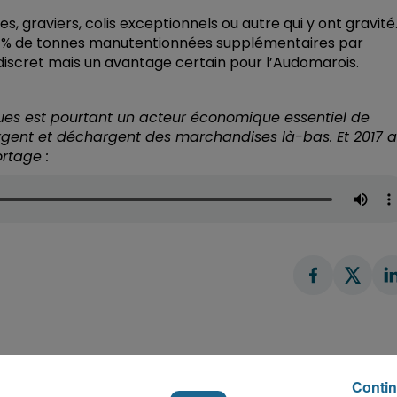
, graviers, colis exceptionnels ou autre qui y ont gravité
34% de tonnes manutentionnées supplémentaires par
t discret mais un avantage certain pour l’Audomarois.
rques est pourtant un acteur économique essentiel de
rgent et déchargent des marchandises là-bas. Et 2017 a
rtage :
Contin