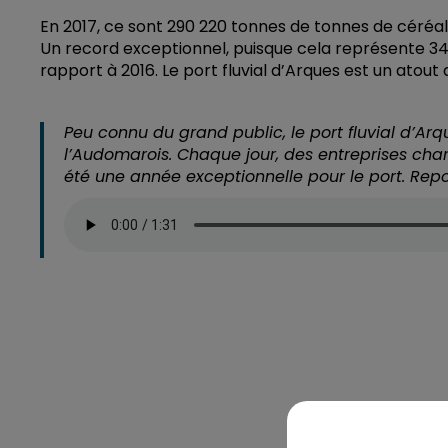
En 2017, ce sont 290 220 tonnes de tonnes de céréales
Un record exceptionnel, puisque cela représente 
rapport à 2016. Le port fluvial d’Arques est un atou
Peu connu du grand public, le port fluvial d’A
l’Audomarois. Chaque jour, des entreprises cha
été une année exceptionnelle pour le port. Repo