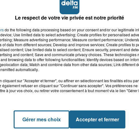
Le respect de votre vie privée est notre priorité
ers
do the following data processing based on your consent and/or our legitimate int
device; Use limited data to select advertising; Create profiles for personalised adver
vertising; Measure advertising performance; Measure content performance; Unders
ns of data from different sources; Develop and improve services; Create profiles to 
alised content; Use limited data to select content; Ensure security, prevent and detect
ertising and content; Save and communicate privacy choices. These technologies
and browsing data to offer following functionalities: Identify devices based on infor
eolocation data; Match and combine data from other data sources; Link different de
nsmitted automatically.
cliquant sur "Accepter et fermer", ou affiner en sélectionnant les finalités et/ou pa
 également refuser en cliquant sur "Continuer sans accepter". Vos préférences ne 
tre à jour vos choix, ou retirer votre consentement à tout moment via le lien "Gérer 
Gérer mes choix
Accepter et fermer