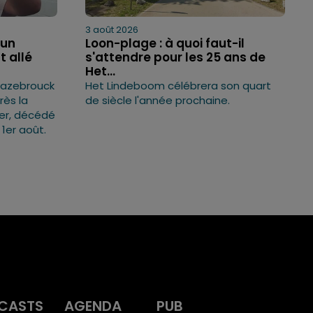
3 août 2026
'un
Loon-plage : à quoi faut-il
t allé
s'attendre pour les 25 ans de
Het...
Hazebrouck
Het Lindeboom célébrera son quart
rès la
de siècle l'année prochaine.
ser, décédé
 1er août.
CASTS
AGENDA
PUB