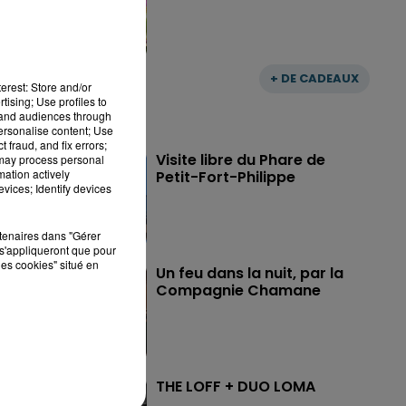
+ DE CADEAUX
erest: Store and/or
tising; Use profiles to
tand audiences through
personalise content; Use
 fraud, and fix errors;
Visite libre du Phare de
 may process personal
mation actively
Petit-Fort-Philippe
vices; Identify devices
rtenaires dans "Gérer
s'appliqueront que pour
les cookies" situé en
Un feu dans la nuit, par la
Compagnie Chamane
THE LOFF + DUO LOMA