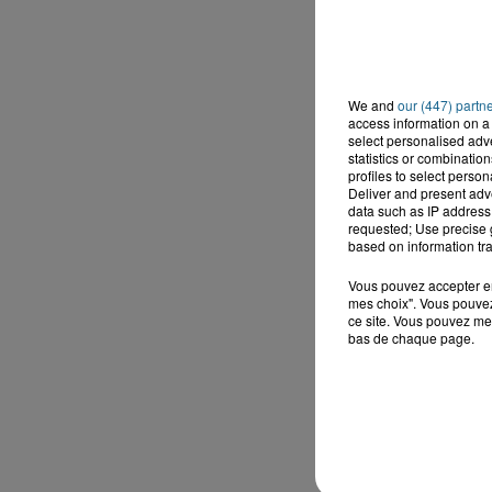
We and
our (447) partn
access information on a 
select personalised ad
statistics or combinatio
profiles to select person
Deliver and present adv
data such as IP address 
requested; Use precise g
based on information tra
Vous pouvez accepter en 
mes choix". Vous pouvez
ce site. Vous pouvez met
bas de chaque page.