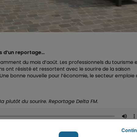
mps d’un reportage…
 notamment du mois d’août. Les professionnels du tourisme 
ns ont résisté et ressortent avec le sourire de la saison
 Une bonne nouvelle pour l’économie, le secteur emploie 
Ba plutôt du sourire. Reportage Delta FM.
Contin