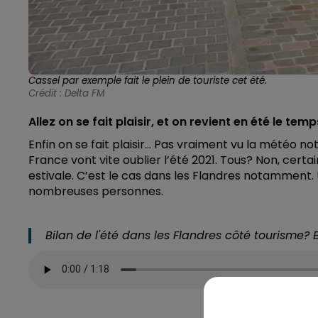
Cassel par exemple fait le plein de touriste cet été.
Crédit :
Delta FM
Allez on se fait plaisir, et on revient en été le te
Enfin on se fait plaisir... Pas vraiment vu la météo
France vont vite oublier l’été 2021. Tous? Non, certai
estivale. C’est le cas dans les Flandres notamment.
nombreuses personnes.
Bilan de l'été dans les Flandres côté tourisme? 