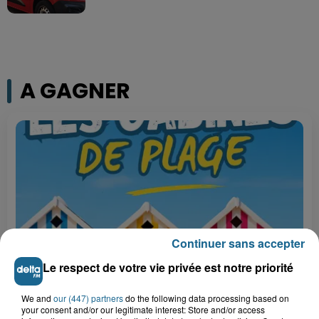
A GAGNER
Continuer sans accepter
Le respect de votre vie privée est notre priorité
Grand jeu de l'été : les cabines de plages
We and
our (447) partners
do the following data processing based on
Gagnez vos entrées pour Dennlys
your consent and/or our legitimate interest: Store and/or access