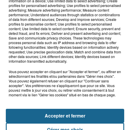
information on a device; Use limited data to select advertising; Create
Parc
profiles for personalised advertising; Use profiles to select personalised
advertising; Measure advertising performance; Measure content
performance; Understand audiences through statistics or combinations
of data from different sources; Develop and improve services; Create
profiles to personalise content; Use profiles to select personalised
content; Use limited data to select content; Ensure security, prevent and
Gagnez vos entrées pour le parc
detect fraud, and fix errors; Deliver and present advertising and content;
Bagatelle
Save and communicate privacy choices. These technologies may
process personal data such as IP address and browsing data to offer
following functionalities: Identify devices based on information actively
requested; Use precise geolocation data; Match and combine data from
other data sources; Link different devices; Identify devices based on
information transmitted automatically.
Gagnez vos entrées pour Plopsaland
Vous pouvez accepter en cliquant sur "Accepter et fermer", ou affiner en
sélectionnant les finalités et/ou partenaires dans "Gérer mes choix".
Vous pouvez également refuser en cliquant sur "Continuer sans
accepter". Vos préférences ne s'appliqueront que pour ce site. Vous
pouvez mettre à jour vos choix, ou retirer votre consentement à tout
moment via le lien "Gérer les cookies" situé en bas de chaque page.
+ DE CADEAUX
Accepter et fermer
Gérer mes choix