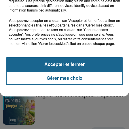
requested; Use precise geolocation data; Match and combine data from
other data sources; Link different devices; Identify devices based on
information transmitted automatically.
Grand jeu de l'été : les cabines de plages
Vous pouvez accepter en cliquant sur "Accepter et fermer", ou affiner en
sélectionnant les finalités et/ou partenaires dans "Gérer mes choix".
Gagnez vos entrées pour Dennlys
Vous pouvez également refuser en cliquant sur "Continuer sans
Parc
accepter". Vos préférences ne s'appliqueront que pour ce site. Vous
pouvez mettre à jour vos choix, ou retirer votre consentement à tout
moment via le lien "Gérer les cookies" situé en bas de chaque page.
Gagnez vos entrées pour le parc
Accepter et fermer
Bagatelle
Gérer mes choix
Gagnez vos entrées pour Plopsaland