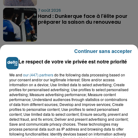
7 août 2026
Hand : Dunkerque face à l'élite pour
préparer la saison du renouveau
Continuer sans accepter
Le respect de votre vie privée est notre priorité
A GAGNER
We and
our (447) partners
do the following data processing based on
your consent and/or our legitimate interest: Store and/or access
information on a device; Use limited data to select advertising; Create
profiles for personalised advertising; Use profiles to select personalised
advertising; Measure advertising performance; Measure content
performance; Understand audiences through statistics or combinations
of data from different sources; Develop and improve services; Create
profiles to personalise content; Use profiles to select personalised
content; Use limited data to select content; Ensure security, prevent and
detect fraud, and fix errors; Deliver and present advertising and content;
Save and communicate privacy choices. These technologies may
process personal data such as IP address and browsing data to offer
following functionalities: Identify devices based on information actively