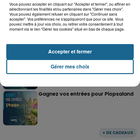
Vous pouvez accepter en cliquant sur "Accepter et fermer", ou affiner en
sélectionnant les finalités et/ou partenaires dans "Gérer mes choix".
Grand jeu de l'été : les cabines de plages
Vous pouvez également refuser en cliquant sur "Continuer sans
accepter". Vos préférences ne s'appliqueront que pour ce site. Vous
Gagnez vos entrées pour Dennlys
pouvez mettre à jour vos choix, ou retirer votre consentement à tout
Parc
moment via le lien "Gérer les cookies" situé en bas de chaque page.
Accepter et fermer
Gagnez vos entrées pour le parc
Bagatelle
Gérer mes choix
Gagnez vos entrées pour Plopsaland
+ DE CADEAUX