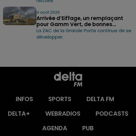
histoire.
4 août 2026
Arrivée d’Eiffage, un remplaçant
pour Gamm Vert, de bonnes...
La ZAC de la Grande Porte continue de se
développer.
INFOS
SPORTS
DELTA FM
DELTA+
WEBRADIOS
PODCASTS
AGENDA
PUB