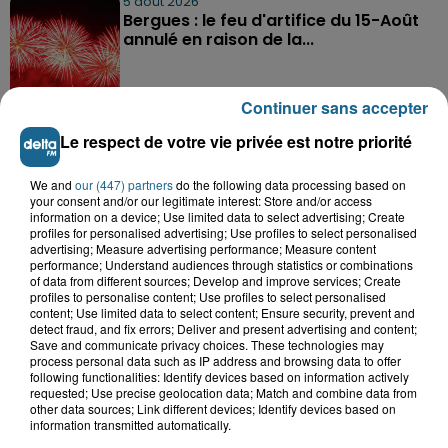
5 août 2026
Bergues : le feu d'artifice du 15-Août
annulé en raison de la...
Continuer sans accepter
Le respect de votre vie privée est notre priorité
We and
our (447) partners
do the following data processing based on
A GAGNER
your consent and/or our legitimate interest: Store and/or access
information on a device; Use limited data to select advertising; Create
profiles for personalised advertising; Use profiles to select personalised
advertising; Measure advertising performance; Measure content
performance; Understand audiences through statistics or combinations
of data from different sources; Develop and improve services; Create
profiles to personalise content; Use profiles to select personalised
content; Use limited data to select content; Ensure security, prevent and
detect fraud, and fix errors; Deliver and present advertising and content;
Save and communicate privacy choices. These technologies may
process personal data such as IP address and browsing data to offer
following functionalities: Identify devices based on information actively
requested; Use precise geolocation data; Match and combine data from
other data sources; Link different devices; Identify devices based on
information transmitted automatically.