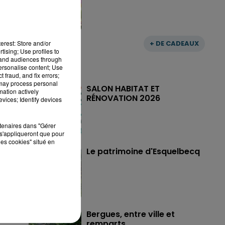
+ DE CADEAUX
erest: Store and/or
tising; Use profiles to
tand audiences through
personalise content; Use
 fraud, and fix errors;
 may process personal
SALON HABITAT ET
mation actively
RÉNOVATION 2026
vices; Identify devices
rtenaires dans "Gérer
s'appliqueront que pour
les cookies" situé en
Le patrimoine d'Esquelbecq
Bergues, entre ville et
remparts