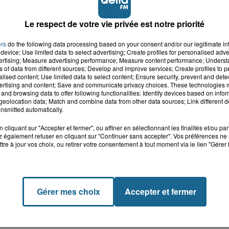
Le respect de votre vie privée est notre priorité
ers
do the following data processing based on your consent and/or our legitimate int
device; Use limited data to select advertising; Create profiles for personalised adver
vertising; Measure advertising performance; Measure content performance; Unders
ns of data from different sources; Develop and improve services; Create profiles to 
alised content; Use limited data to select content; Ensure security, prevent and detect
ertising and content; Save and communicate privacy choices. These technologies
and browsing data to offer following functionalities: Identify devices based on infor
eolocation data; Match and combine data from other data sources; Link different de
nsmitted automatically.
cliquant sur "Accepter et fermer", ou affiner en sélectionnant les finalités et/ou pa
 également refuser en cliquant sur "Continuer sans accepter". Vos préférences ne 
tre à jour vos choix, ou retirer votre consentement à tout moment via le lien "Gérer 
Gérer mes choix
Accepter et fermer