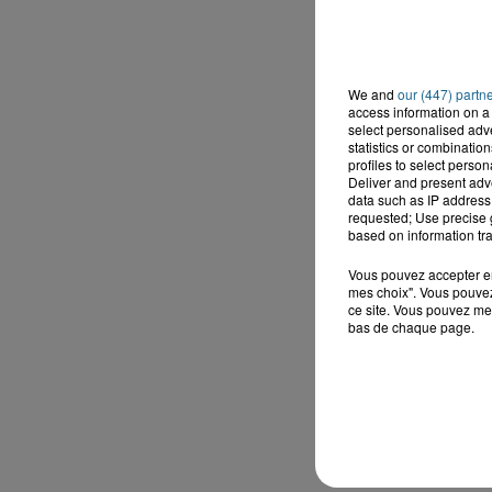
We and
our (447) partn
access information on a 
select personalised ad
statistics or combinatio
profiles to select person
Deliver and present adv
data such as IP address 
requested; Use precise g
based on information tra
Vous pouvez accepter en 
mes choix". Vous pouvez
ce site. Vous pouvez met
bas de chaque page.