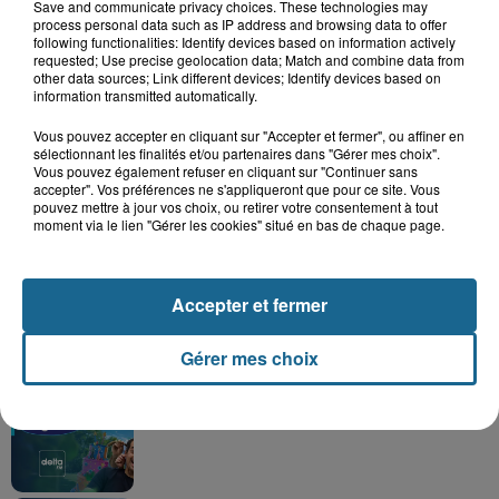
Save and communicate privacy choices. These technologies may
process personal data such as IP address and browsing data to offer
following functionalities: Identify devices based on information actively
requested; Use precise geolocation data; Match and combine data from
other data sources; Link different devices; Identify devices based on
information transmitted automatically.
Vous pouvez accepter en cliquant sur "Accepter et fermer", ou affiner en
sélectionnant les finalités et/ou partenaires dans "Gérer mes choix".
Vous pouvez également refuser en cliquant sur "Continuer sans
accepter". Vos préférences ne s'appliqueront que pour ce site. Vous
pouvez mettre à jour vos choix, ou retirer votre consentement à tout
Grand jeu de l'été : les cabines de plages
moment via le lien "Gérer les cookies" situé en bas de chaque page.
Gagnez vos entrées pour Dennlys
Parc
Accepter et fermer
Gérer mes choix
Gagnez vos entrées pour le parc
Bagatelle