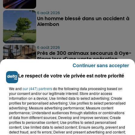
6 août 2026
Un homme blessé dans un accident à
Alembon
6 août 2026
Près de 300 animaux secourus à Oye-
Plage lors d'une vaste opération
Continuer sans accepter
Le respect de votre vie privée est notre priorité
We and
our (447) partners
do the following data processing based on
your consent and/or our legitimate interest: Store and/or access
information on a device; Use limited data to select advertising; Create
profiles for personalised advertising; Use profiles to select personalised
A GAGNER
advertising; Measure advertising performance; Measure content
performance; Understand audiences through statistics or combinations
of data from different sources; Develop and improve services; Create
profiles to personalise content; Use profiles to select personalised
content; Use limited data to select content; Ensure security, prevent and
detect fraud, and fix errors; Deliver and present advertising and content;