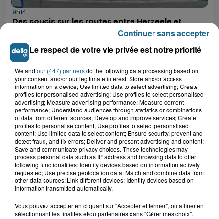
9h14
Des soucis sur les routes entre Herzeele et
Wormhout à partir de ce...
Continuer sans accepter
9h03
Le respect de votre vie privée est notre priorité
Un homme de 50 ans gravement
blessé dans un accident de voiture à...
We and
our (447) partners
do the following data processing based on
your consent and/or our legitimate interest: Store and/or access
information on a device; Use limited data to select advertising; Create
profiles for personalised advertising; Use profiles to select personalised
advertising; Measure advertising performance; Measure content
7h21
performance; Understand audiences through statistics or combinations
Samer : deux adolescents de 14 et 15
of data from different sources; Develop and improve services; Create
ans grièvement blessés dans un...
profiles to personalise content; Use profiles to select personalised
content; Use limited data to select content; Ensure security, prevent and
detect fraud, and fix errors; Deliver and present advertising and content;
Save and communicate privacy choices. These technologies may
process personal data such as IP address and browsing data to offer
8 août 2026
following functionalities: Identify devices based on information actively
Âgée de 54 ans, une femme se blesse
requested; Use precise geolocation data; Match and combine data from
dans un accident de trottinette...
other data sources; Link different devices; Identify devices based on
information transmitted automatically.
Vous pouvez accepter en cliquant sur "Accepter et fermer", ou affiner en
sélectionnant les finalités et/ou partenaires dans "Gérer mes choix".