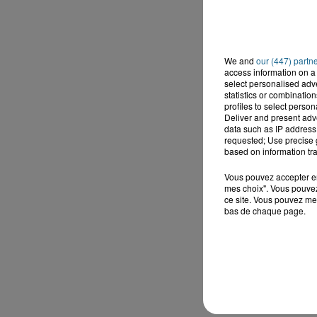
We and
our (447) partn
access information on a 
select personalised ad
statistics or combinatio
profiles to select person
Deliver and present adv
data such as IP address 
requested; Use precise g
based on information tra
Vous pouvez accepter en 
mes choix". Vous pouvez
ce site. Vous pouvez met
bas de chaque page.