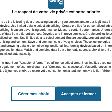
Le respect de votre vie privée est notre priorité
ers
do the following data processing based on your consent and/or our legitimate int
device; Use limited data to select advertising; Create profiles for personalised adver
vertising; Measure advertising performance; Measure content performance; Unders
ns of data from different sources; Develop and improve services; Create profiles to 
alised content; Use limited data to select content; Ensure security, prevent and detect
ertising and content; Save and communicate privacy choices. These technologies
and browsing data to offer following functionalities: Identify devices based on infor
eolocation data; Match and combine data from other data sources; Link different de
nsmitted automatically.
cliquant sur "Accepter et fermer", ou affiner en sélectionnant les finalités et/ou pa
 également refuser en cliquant sur "Continuer sans accepter". Vos préférences ne 
tre à jour vos choix, ou retirer votre consentement à tout moment via le lien "Gérer 
Gérer mes choix
Accepter et fermer