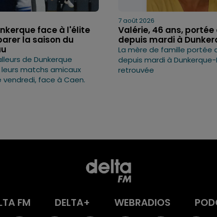
7 août 2026
nkerque face à l'élite
Valérie, 46 ans, portée
arer la saison du
depuis mardi à Dunkerq
au
La mère de famille portée 
lleurs de Dunkerque
depuis mardi à Dunkerque-
 leurs matchs amicaux
retrouvée
e vendredi, face à Caen.
LTA FM
DELTA+
WEBRADIOS
POD