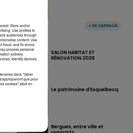
+ DE CADEAUX
erest: Store and/or
tising; Use profiles to
tand audiences through
personalise content; Use
 fraud, and fix errors;
 may process personal
SALON HABITAT ET
mation actively
RÉNOVATION 2026
vices; Identify devices
rtenaires dans "Gérer
s'appliqueront que pour
les cookies" situé en
Le patrimoine d'Esquelbecq
Bergues, entre ville et
remparts