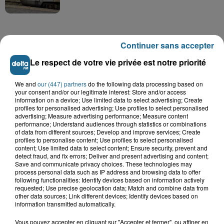
Continuer sans accepter
Le respect de votre vie privée est notre priorité
A GAGNER
We and
our (447) partners
do the following data processing based on
your consent and/or our legitimate interest: Store and/or access
information on a device; Use limited data to select advertising; Create
profiles for personalised advertising; Use profiles to select personalised
advertising; Measure advertising performance; Measure content
performance; Understand audiences through statistics or combinations
of data from different sources; Develop and improve services; Create
profiles to personalise content; Use profiles to select personalised
content; Use limited data to select content; Ensure security, prevent and
detect fraud, and fix errors; Deliver and present advertising and content;
Save and communicate privacy choices. These technologies may
process personal data such as IP address and browsing data to offer
following functionalities: Identify devices based on information actively
requested; Use precise geolocation data; Match and combine data from
other data sources; Link different devices; Identify devices based on
Grand jeu de l'été : les cabines de plages
information transmitted automatically.
Gagnez vos entrées pour Dennlys
Vous pouvez accepter en cliquant sur "Accepter et fermer", ou affiner en