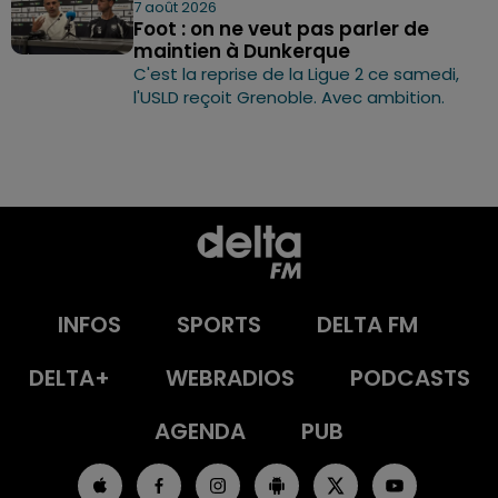
7 août 2026
Foot : on ne veut pas parler de
maintien à Dunkerque
C'est la reprise de la Ligue 2 ce samedi,
l'USLD reçoit Grenoble. Avec ambition.
INFOS
SPORTS
DELTA FM
DELTA+
WEBRADIOS
PODCASTS
AGENDA
PUB