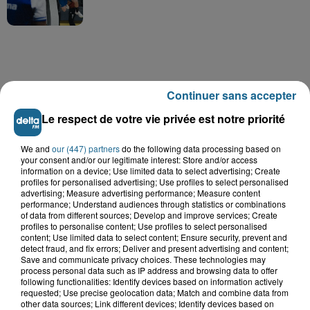
A GAGNER
Continuer sans accepter
Le respect de votre vie privée est notre priorité
We and
our (447) partners
do the following data processing based on
your consent and/or our legitimate interest: Store and/or access
information on a device; Use limited data to select advertising; Create
profiles for personalised advertising; Use profiles to select personalised
advertising; Measure advertising performance; Measure content
performance; Understand audiences through statistics or combinations
of data from different sources; Develop and improve services; Create
profiles to personalise content; Use profiles to select personalised
content; Use limited data to select content; Ensure security, prevent and
detect fraud, and fix errors; Deliver and present advertising and content;
Save and communicate privacy choices. These technologies may
process personal data such as IP address and browsing data to offer
following functionalities: Identify devices based on information actively
Grand jeu de l'été : les cabines de plages
requested; Use precise geolocation data; Match and combine data from
other data sources; Link different devices; Identify devices based on