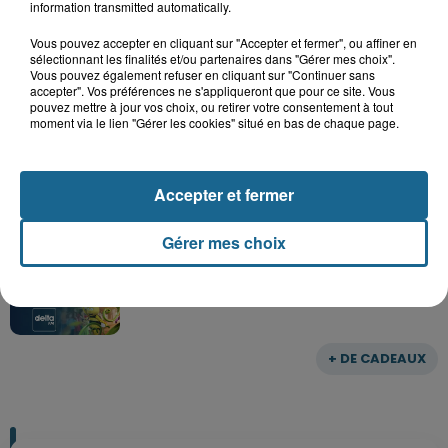
Gagnez vos entrées pour Dennlys
information transmitted automatically.
Parc
Vous pouvez accepter en cliquant sur "Accepter et fermer", ou affiner en
sélectionnant les finalités et/ou partenaires dans "Gérer mes choix".
Vous pouvez également refuser en cliquant sur "Continuer sans
accepter". Vos préférences ne s'appliqueront que pour ce site. Vous
pouvez mettre à jour vos choix, ou retirer votre consentement à tout
Gagnez vos entrées pour le parc
moment via le lien "Gérer les cookies" situé en bas de chaque page.
Bagatelle
Accepter et fermer
Gagnez vos entrées pour Plopsaland
Gérer mes choix
+ DE CADEAUX