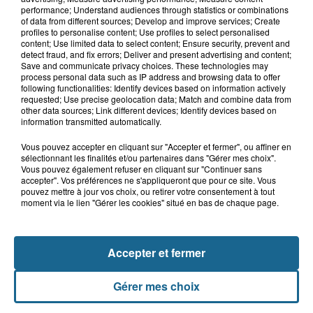
performance; Understand audiences through statistics or combinations
of data from different sources; Develop and improve services; Create
profiles to personalise content; Use profiles to select personalised
content; Use limited data to select content; Ensure security, prevent and
detect fraud, and fix errors; Deliver and present advertising and content;
Gagnez vos entrées pour le parc
Save and communicate privacy choices. These technologies may
Bagatelle
process personal data such as IP address and browsing data to offer
following functionalities: Identify devices based on information actively
requested; Use precise geolocation data; Match and combine data from
other data sources; Link different devices; Identify devices based on
information transmitted automatically.
Gagnez vos entrées pour Plopsaland
Vous pouvez accepter en cliquant sur "Accepter et fermer", ou affiner en
sélectionnant les finalités et/ou partenaires dans "Gérer mes choix".
Vous pouvez également refuser en cliquant sur "Continuer sans
accepter". Vos préférences ne s'appliqueront que pour ce site. Vous
pouvez mettre à jour vos choix, ou retirer votre consentement à tout
moment via le lien "Gérer les cookies" situé en bas de chaque page.
+ DE CADEAUX
Accepter et fermer
Gérer mes choix