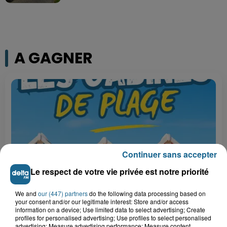
A GAGNER
Continuer sans accepter
Le respect de votre vie privée est notre priorité
We and
our (447) partners
do the following data processing based on
Grand jeu de l'été : les cabines de plages
your consent and/or our legitimate interest: Store and/or access
information on a device; Use limited data to select advertising; Create
Gagnez vos entrées pour Dennlys
profiles for personalised advertising; Use profiles to select personalised
Parc
advertising; Measure advertising performance; Measure content