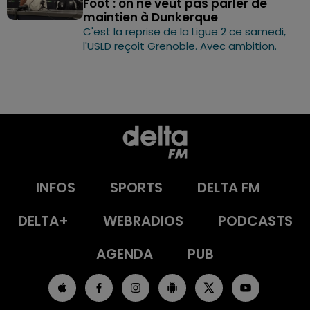
Foot : on ne veut pas parler de
maintien à Dunkerque
C'est la reprise de la Ligue 2 ce samedi,
l'USLD reçoit Grenoble. Avec ambition.
INFOS
SPORTS
DELTA FM
DELTA+
WEBRADIOS
PODCASTS
AGENDA
PUB